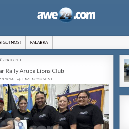
formacion pa Aruba
SIGUI NOS!
PALABRA
POSTED
INCIDENTE
IN
ar Rally Aruba Lions Club
0, 2024
LEAVE A COMMENT