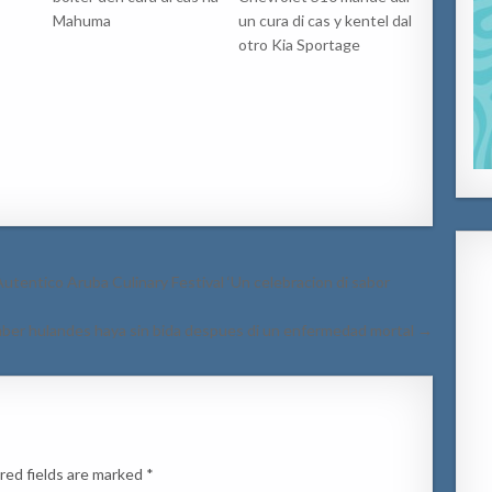
Mahuma
un cura di cas y kentel dal
otro Kia Sportage
utentico Aruba Culinary Festival ‘Un celebracion di sabor
er hulandes haya sin bida despues di un enfermedad mortal →
red fields are marked
*