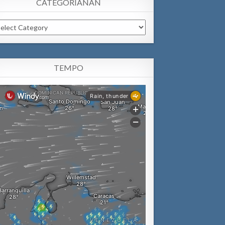
CATEGORIANAN
tegorianan
TEMPO