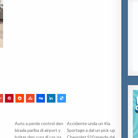
Auto a perde control den
Accidente unda un Kia
birada pariba di airport y
Sportage a dal un pick-up
bolter den cura di cas na
Chevrolet S10 mande dal