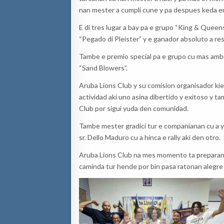
nan mester a cumpli cune y pa despues keda en
E di tres lugar a bay pa e grupo “King & Queens
“Pegado di Pleister” y e ganador absoluto a re
Tambe e premio special pa e grupo cu mas ambie
“Sand Blowers”.
Aruba Lions Club y su comision organisador kier
actividad aki uno asina dibertido y exitoso y t
Club por sigui yuda den comunidad.
Tambe mester gradici tur e companianan cu a yuda
sr. Dello Maduro cu a hinca e rally aki den otro.
Aruba Lions Club na mes momento ta preparand
caminda tur hende por bin pasa ratonan alegre