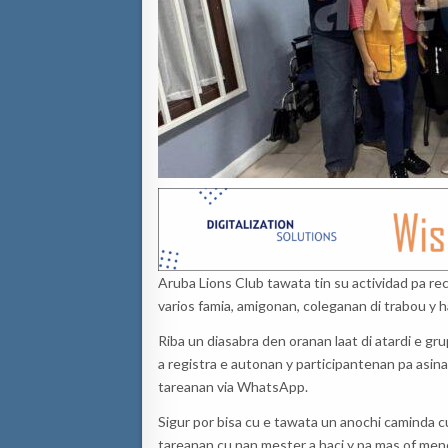
Aruba Lions Club tawata tin su actividad pa rec
varios famia, amigonan, coleganan di trabou y h
Riba un diasabra den oranan laat di atardi e g
a registra e autonan y participantenan pa asina
tareanan via WhatsApp.
Sigur por bisa cu e tawata un anochi caminda cu
tareanan cu nan mester a haci y pa mas of menos