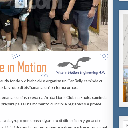
auda fondo y e biaha aki a organisa un Car Rally caminda cu
asta grupo di bisiñanan a uni pa forma grupo.
ruponan a cuminsa yega na Aruba Lions Club na Eagle, caminda
 prepara pa sali na momento cu ricibi e reglanan y e prome
 cada grupo por a pasa algun ora di diberticion y gosa di e
Se
 10:30 di anochi tur participante a drenta y trece tur locual