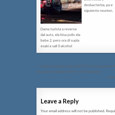
desbacteriza, pa e
siguiente reunion.
Dama turista a reverse
dal auto, ela bisa polis ela
bebe 2, pero ora di supla
esaki a sali 0 alcohol
Post
← Aruba Tourism Authority (A.T.A.) ta presenta A
navigation
durante e weekend di 12 y 13 di oktober’
Homb
Leave a Reply
Your email address will not be published.
Requi