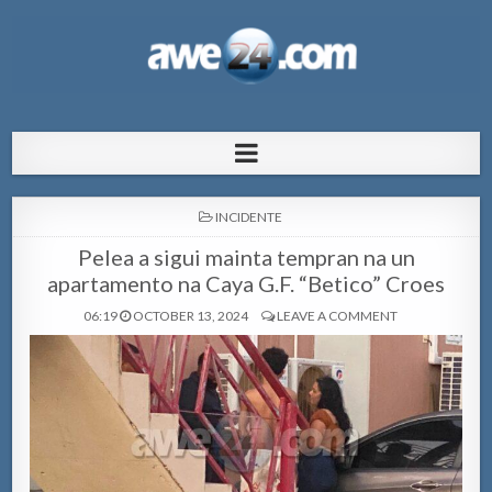
AWE24.com Bo centro di informacion
Bo centro di informacion pa Aruba
pa Aruba
POSTED
INCIDENTE
IN
Pelea a sigui mainta tempran na un
apartamento na Caya G.F. “Betico” Croes
06:19
OCTOBER 13, 2024
LEAVE A COMMENT