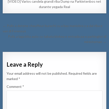
[VIDEO] Varios candela grandi riba Dump na Parkietenbos net
durante yegada Real
Post
← Polis a detene chauffeur burachi cu a bay maniobra y a dal riba e
navigation
van di Forensys
Polis a laga kita auto cu tabata blokea e entrada pa e parkinglot di
ministernan →
Leave a Reply
Your email address will not be published.
Required fields are
marked
*
Comment
*