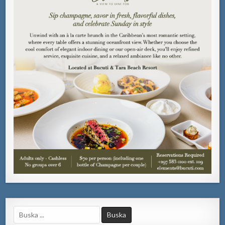
Search
for: