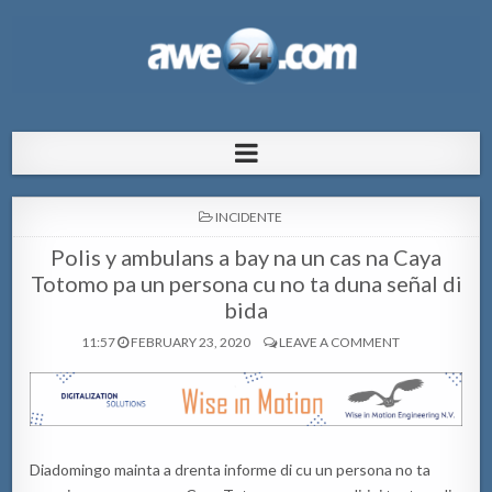
AWE24.com Bo centro di informacion
Bo centro di informacion pa Aruba
pa Aruba
POSTED
INCIDENTE
IN
Polis y ambulans a bay na un cas na Caya
Totomo pa un persona cu no ta duna señal di
bida
11:57
FEBRUARY 23, 2020
LEAVE A COMMENT
Diadomingo mainta a drenta informe di cu un persona no ta