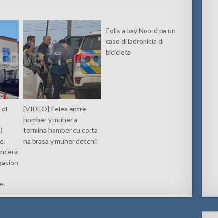
Polis a bay Noord pa un
caso di ladronicia di
bicicleta
 di
[VIDEO] Pelea entre
homber y muher a
n)
termina homber cu corta
e.
na brasa y muher deteni!
encera
gacion
e.