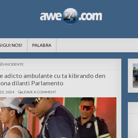
formacion pa Aruba
SIGUI NOS!
PALABRA
POSTED
INCIDENTE
IN
e adicto ambulante cu ta kibrando den
iona dilanti Parlamento
2, 2024
LEAVE A COMMENT