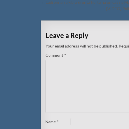
Post
← Ladronnan a kibra drenta horta na un cas na M
navigation
[VIDEO] Poli
Leave a Reply
Your email address will not be published.
Requi
Comment
*
Name
*