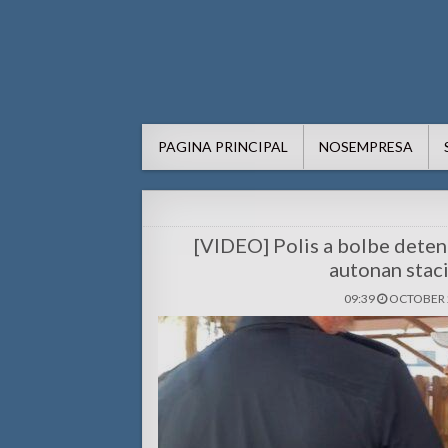
AWE24.com Bo centro di in
Bo centro di informacion pa Aruba
PAGINA PRINCIPAL
NOSEMPRESA
[VIDEO] Polis a bolbe deten
autonan stac
09:39
OCTOBER 2