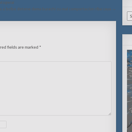
atogerai
s a bolbe detene dama burachi cu mal comportacion riba caya →
Ca
red fields are marked
*