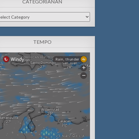
CATEGORIANAN
tegorianan
TEMPO