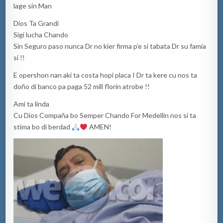
lage sin Man
Dios Ta Grandi
Sigi lucha Chando
Sin Seguro paso nunca Dr no kier firma p’e si tabata Dr su famia
si !!
E opershon nan aki ta costa hopi placa I Dr ta kere cu nos ta
doño di banco pa paga 52 mill florin atrobe !!
Ami ta linda
Cu Dios Compaña bo Semper Chando For Medellin nos si ta
stima bo di berdad
AMEN!