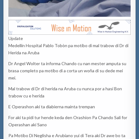
Update
Medellin Hospital Pablo Tobòn pa motibo di mal trabow di Dr di
Herida na Aruba
Dr Angel Wolter ta informa Chando cu nan mester amputa su
brasa completo pa motibo di a corta un woña di su dede mei
mei.
Mal trabow di Dr di herida na Aruba cu nunca por a hasi Bon
trabow cu e herida
E Operashon aki ta diabierna mainta trempan
For aki ta pidi tur hende keda den Orashion Pa Chando Sali for
Operashan aki Sano
Pa Motibo Di Neglisha e Arubiano yui di Tera aki Dr awe bo ta