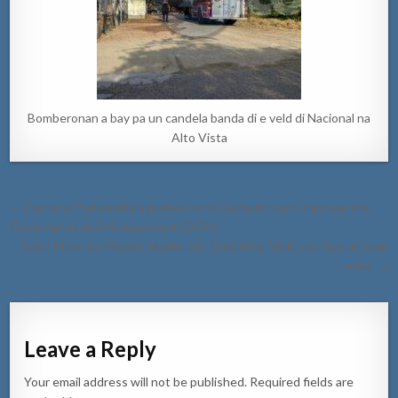
Bomberonan a bay pa un candela banda di e veld di Nacional na
Alto Vista
Post
← Francine Pieternella a gradua como Bachelor den Organization,
navigation
Governance and Management (OGM)
Let’s Move for Mental Health 5th Gold Mine Walk and Run un gran
exito →
Leave a Reply
Your email address will not be published.
Required fields are