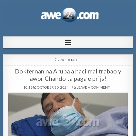
AWE24.com Bo centro di informacion
Bo centro di informacion pa Aruba
pa Aruba
POSTED
INCIDENTE
IN
Dokternan na Aruba a haci mal trabao y
awor Chando ta paga e prijs!
10:18
OCTOBER 30, 2024
LEAVE A COMMENT