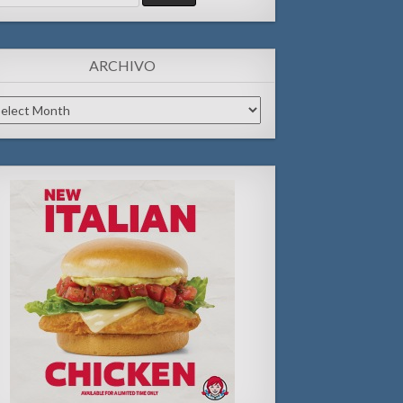
:
ARCHIVO
chivo