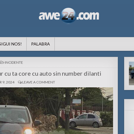
formacion pa Aruba
SIGUI NOS!
PALABRA
POSTED
INCIDENTE
IN
r cu ta core cu auto sin number dilanti
9, 2024
LEAVE A COMMENT