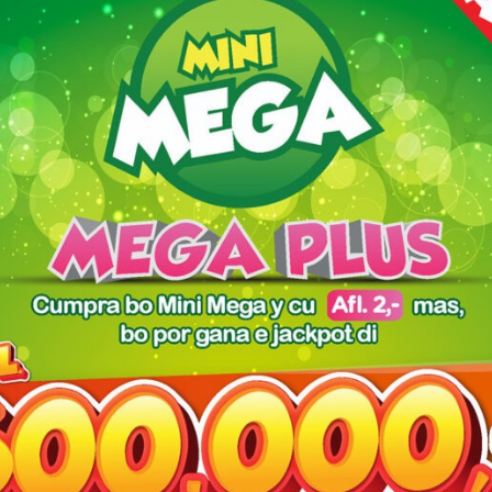
a
Detenido a intenta di huy
“Hit & Run” Chauffeur sin
de y
for di warda di Shaba y a
seguro a dal tras di auto y
ashi
herida su mes.
no kier a duna su nomber
a arma
ni adres y a sconde su
cara!
ne fin na su bida
dra Plat pa intermedia pa un muhe latina paga su apartamento! →