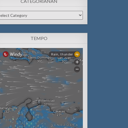
CATEGORIANAN
tegorianan
TEMPO