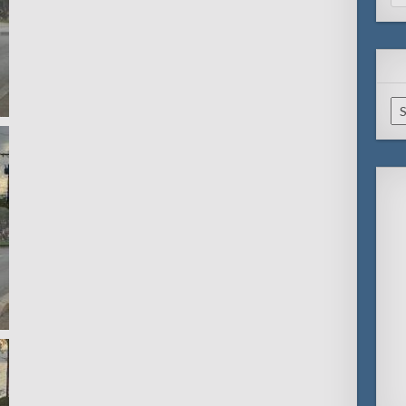
for
Ar