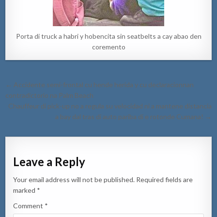
Porta di truck a habri y hobencita sin seatbelts a cay abao den
coremento
Post
← Accidente semi-frontal cu hende herida y cu declaracionnan
navigation
contradictorio na Palm Beach
Chauffeur di pick-up no a regula su velocidad ni a mantene distancia
a bay dal tras di auto pariba di e rotonde Cumana! →
Leave a Reply
Your email address will not be published.
Required fields are
marked
*
Comment
*