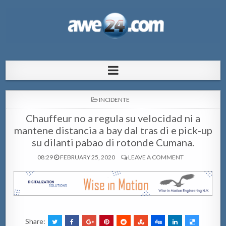
AWE24.com Bo centro di informacion
Bo centro di informacion pa Aruba
pa Aruba
POSTED
INCIDENTE
IN
Chauffeur no a regula su velocidad ni a
mantene distancia a bay dal tras di e pick-up
su dilanti pabao di rotonde Cumana.
08:29
FEBRUARY 25, 2020
LEAVE A COMMENT
Share: