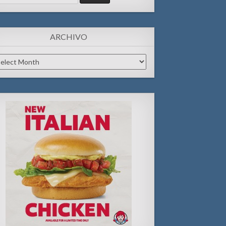
:
ARCHIVO
chivo