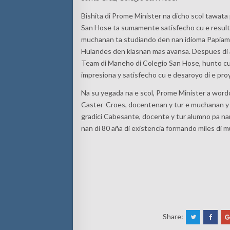
Bishita di Prome Minister na dicho scol tawata 
San Hose ta sumamente satisfecho cu e resulta
muchanan ta studiando den nan idioma Papiamen
Hulandes den klasnan mas avansa. Despues di a 
Team di Maneho di Colegio San Hose, hunto cu 
impresiona y satisfecho cu e desaroyo di e proy
Na su yegada na e scol, Prome Minister a word
Caster-Croes, docentenan y tur e muchanan y a 
gradici Cabesante, docente y tur alumno pa na
nan di 80 aña di existencia formando miles di
Share: