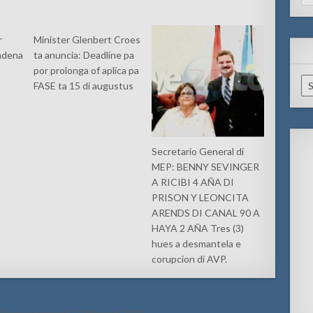
for
r
Minister Glenbert Croes
cadena
ta anuncia: Deadline pa
por prolonga of aplica pa
Ar
FASE ta 15 di augustus
Secretario General di
MEP: BENNY SEVINGER
A RICIBI 4 AÑA DI
PRISON Y LEONCITA
ARENDS DI CANAL 90 A
HAYA 2 AÑA Tres (3)
hues a desmantela e
corupcion di AVP.