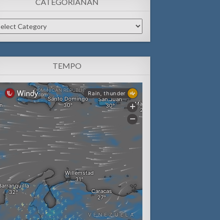
CATEGORIANAN
tegorianan
TEMPO