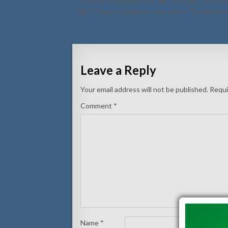
← Esaki ta e casonan cu lo ser trata den Corte di
navigation
PAHO Director calls on countries of the Americ
Leave a Reply
Your email address will not be published.
Requi
Comment
*
Name
*