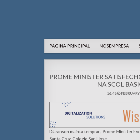
AWE24.com Bo centro di in
Bo centro di informacion pa Aruba
PAGINA PRINCIPAL
NOSEMPRESA
PROME MINISTER SATISFECH
NA SCOL BAS
16:48
FEBRUARY 
Diaranson mainta tempran, Prome Minister Evel
Santa Cruz, Colegio San Hose.