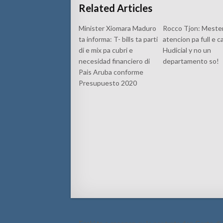
Related Articles
Minister Xiomara Maduro
Rocco Tjon: Meste
ta informa: T- bills ta parti
atencion pa full e 
di e mix pa cubri e
Hudicial y no un
necesidad financiero di
departamento so!
Pais Aruba conforme
Presupuesto 2020
Post