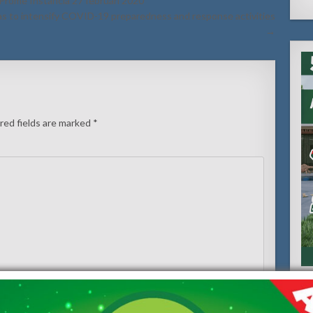
 Prome Instancia 27 februari 2020
as to intensify COVID-19 preparedness and response activities
→
red fields are marked
*