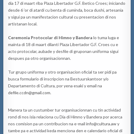
dia 17 di maart riba Plaza Libertador G.F. Betico Croes; iniciando
desde 6 ‘or di atardi cu benta di cuminda, boca dushi, artesania
y sigui pa un manifestacion cultural cu presentacion di nos
artistanan local.
Ceremonia Protocolar di Himno y Bandera
lo tuma luga e
mainta di 18 di maart dilanti Plaza Libertador G.F. Croes cu e
acto protocolar, aubade y desfile di gruponan uniforma sigui
despues pa otro organisacionnan.
Tur grupo uniforma y otro organisacion oficial ta ser pidi pa
busca formulario di inscripcion na Bestuurskantoor y/o
Departamento di Cultura, por yena esaki y email na
defile.ccdn@gmail.com
.
Manera ta un custumber tur organisacionnan cu tin actividad
rond di nos isla relaciona cu Dia di Himno y Bandera por acerca
nos comision pa un contribucion na e-mail
info@cultura.aw
y
tambe pa e actividad keda menciona den e calendario oficial di