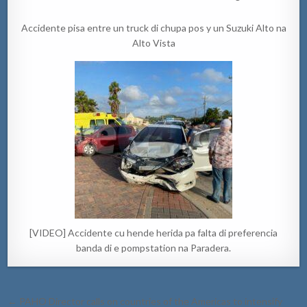
Accidente pisa entre un truck di chupa pos y un Suzuki Alto na
Alto Vista
[VIDEO] Accidente cu hende herida pa falta di preferencia
banda di e pompstation na Paradera.
Post
← PAHO Director calls on countries of the Americas to intensify