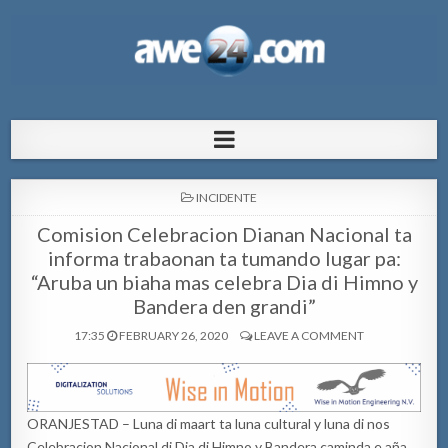
AWE24.com Bo centro di informacion
Bo centro di informacion pa Aruba
pa Aruba
POSTED
INCIDENTE
IN
Comision Celebracion Dianan Nacional ta
informa trabaonan ta tumando lugar pa:
“Aruba un biaha mas celebra Dia di Himno y
Bandera den grandi”
17:35
FEBRUARY 26, 2020
LEAVE A COMMENT
ORANJESTAD – Luna di maart ta luna cultural y luna di nos
Celebracion Nacional di Dia di Himno y Bandera caminda e aña