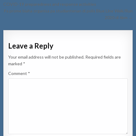
navigation
COVID-19 preparedness and response activities
Pa prome biaha organisa pa studiantenan di polis Blue Line Walk/Run
2020 di 6km →
Leave a Reply
Your email address will not be published.
Required fields are
marked
*
Comment
*