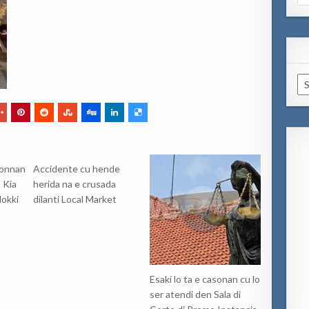
for
Ar
ronnan
Accidente cu hende
n Kia
herida na e crusada
lokki
dilanti Local Market
Esaki lo ta e casonan cu lo
ser atendi den Sala di