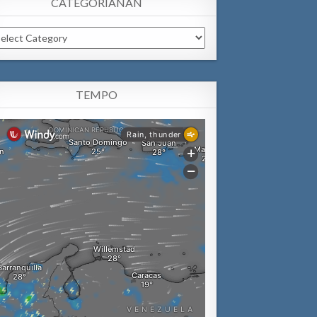
CATEGORIANAN
tegorianan
TEMPO