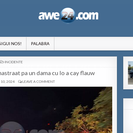
formacion pa Aruba
SIGUI NOS!
PALABRA
POSTED
INCIDENTE
IN
straat pa un dama cu lo a cay flauw
10, 2024
LEAVE A COMMENT