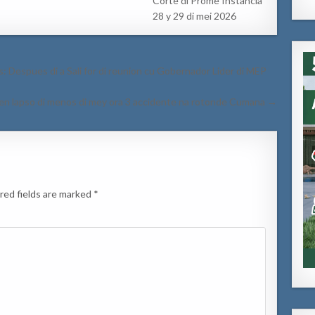
Corte di Prome Instancia
28 y 29 di mei 2026
 Despues di a Sali for di reunion cu Gobernador Lider di MEP
en lapso di menos di mey ora 3 accidente na rotonde Cumana →
red fields are marked
*