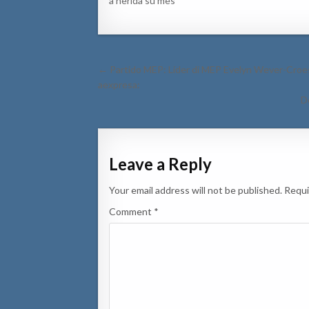
a herida su mes
Post
← Partido MEP: Lider di MEP Evelyn Wever-Croes:
navigation
aexpresa:
D
Leave a Reply
Your email address will not be published.
Requi
Comment
*