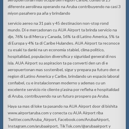
diferente
aerolinea
operando
na
Aruba contribuyendo
na
casi 3
miyon
pasahero
pa
aña y brindando
servicio aereo na 31 pais y 45 destinacion non-stop rond
mundo. Di e mercadonan cu AUA Airport ta brinda servicio na
dje, 76% ta di Merca y Canada, 16% ta di Latino
America, 5% ta
di Europa y 4% ta di Caribe Hulandes. AUA Airport ta reconoce
cu esaki ta danki na un economia stabiel, clima politico,
hospitalidad, populacion diversifica y siguridad general di nos
isla. AUA Airport su aspiracion ta pa converti den un di e
aeropuertonan mas sostenibel, sigur y prepara pa futuro den e
region di Latino America y Caribe, brindando un espacio laboral
confiabel, cu e instalacionnan moderno y ademas cu un
excelente servicio n’e cliente p’asina por refleha e hospitalidad
di Aruba, contribuyendo na un futuro prospero pa Aruba.
Haya
sa
mas
di
loke
ta
pasando
na
AUA
Airport
door
di
bishita
www.airportaruba.com
y conecta
cu
AUA
Airport
riba
Twitter.com/
Aruba_Airport
, Facebook.com/
ArubaAirport
,
Instagram.com/
arubaairport
,
TikTok.com/@arubaairport y