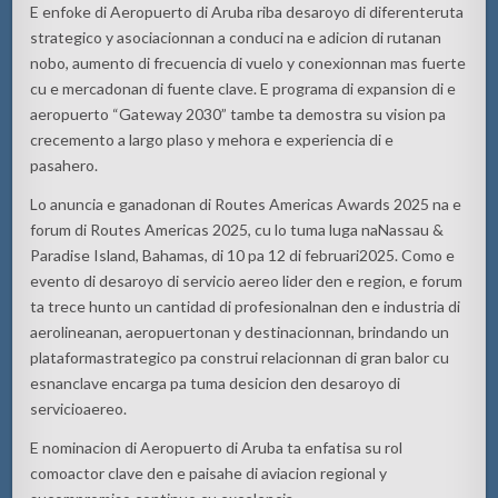
E
enfoke
di Aeropuerto di Aruba
riba
desaroyo
di
diferente
ruta
strategico
y
asociacionnan
a
conduci
na
e
adicion
di
rutanan
nobo
,
aumento
di
frecuencia
di
vuelo
y
conexionnan
mas
fuerte
cu e
mercadonan
di
fuente
clave. E
programa
di expansion di e
aeropuerto
“Gateway 2030”
tambe
ta
demostra
su
vision pa
crecemento
a largo
plaso
y
mehora
e
experiencia
di e
pasahero
.
Lo
anuncia
e
ganadonan
di Routes Americas Awards 2025
na
e
forum di Routes Americas 2025, cu lo
tuma
luga
na
Nassau &
Paradise Island, Bahamas, di 10 pa 12 di
februari
2025. Como e
evento
di
desaroyo
di
servicio
aereo
lider
den e region, e forum
ta
trece
hunto
un
cantidad
di
profesionalnan
den e
industria
di
aerolineanan
,
aeropuertonan
y
destinacionnan
,
brindando
un
plataforma
strategico
pa
construi
relacionnan
di gran
balor
cu
esnan
clave
encarga
pa
tuma
desicion
den
desaroyo
di
servicio
aereo
.
E
nominacion
di Aeropuerto di Aruba ta
enfatisa
su
rol
como
actor clave den e
paisahe
di
aviacion
regional y