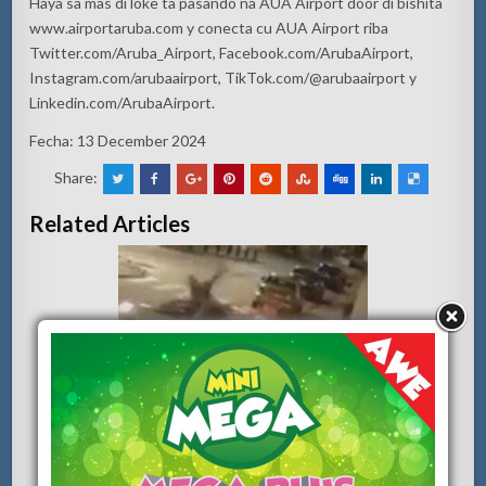
Haya
sa
mas
di
loke
ta
pasando
na
AUA
Airport
door
di
bishita
www.airportaruba.com
y conecta
cu
AUA
Airport
riba
Twitter.com/
Aruba_Airport
, Facebook.com/
ArubaAirport
,
Instagram.com/
arubaairport
,
TikTok.com/@arubaairport y
Linkedin.com/ArubaAirport.
Fecha
: 13 December 2024
Share:
Related Articles