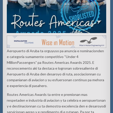
Aeropuerto di Aruba ta
orguyuso
pa
anuncia
e
nominacion
den
e
categoria
sumamente
competitivo
“Under 4
Million
Passengers” pa Routes Americas Awards 2025. E
reconocemento
aki
ta
destaca
e
logronan
sobresaliente
di
Aeropuerto di Aruba den
desaroyo
di
ruta
,
asociacionnan
cu
companianan
di
aviacion
y
su
esfuersonan
continuo pa
mehora
e
experiencia
di
pasahero
.
Routes Americas Awards ta
entre e
premionan
mas
respeta
den e
industria
di
aviacion
y ta
celebra
e
aeropuertonan
y e
destinacionnan
cu ta
demostra
excelencia
den e
desaroyo
di
servicionan
aereo
y e
rendimento
di e
rutanan
. Pa
por
ta