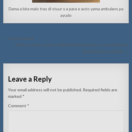
Dama a bira malo tras di stuur y a para e auto yama ambulans pa
ayudo
Post
← Caso Quetzal
navigation
Hoben a bora su pia cu halado bomberonan a corta e halado pa
hospital saca esaki afo →
Leave a Reply
Your email address will not be published.
Required fields are
marked
*
Comment
*