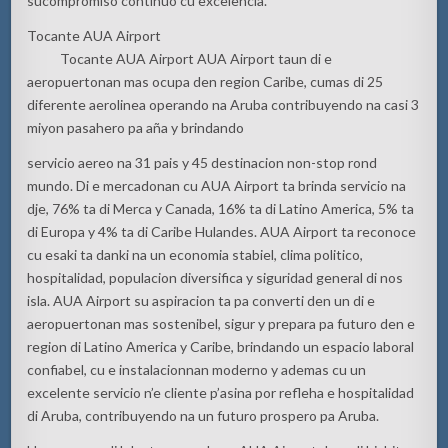
su
compromiso
continuo cu
excelencia
.
Tocante AUA
Airport
Tocante AUA
Airport
AUA
Airport
ta
un di e
aeropuertonan
mas
ocupa den
region
Caribe,
cu
mas
di 25
diferente
aerolinea
operando
na
Aruba contribuyendo
na
casi 3
miyon
pasahero
pa
aña y brindando
servicio aereo na 31 pais y 45 destinacion non-stop rond
mundo. Di e mercadonan cu AUA Airport ta brinda servicio na
dje, 76% ta di Merca y Canada, 16% ta di Latino
America, 5% ta
di Europa y 4% ta di Caribe Hulandes. AUA Airport ta reconoce
cu esaki ta danki na un economia stabiel, clima politico,
hospitalidad, populacion diversifica y siguridad general di nos
isla. AUA Airport su aspiracion ta pa converti den un di e
aeropuertonan mas sostenibel, sigur y prepara pa futuro den e
region di Latino America y Caribe, brindando un espacio laboral
confiabel, cu e instalacionnan moderno y ademas cu un
excelente servicio n’e cliente p’asina por refleha e hospitalidad
di Aruba, contribuyendo na un futuro prospero pa Aruba.