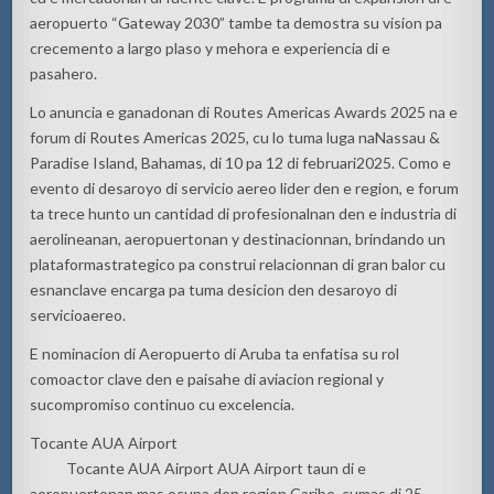
aeropuerto
“Gateway 2030”
tambe
ta
demostra
su
vision pa
crecemento
a largo
plaso
y
mehora
e
experiencia
di e
pasahero
.
Lo
anuncia
e
ganadonan
di Routes Americas Awards 2025
na
e
forum di Routes Americas 2025, cu lo
tuma
luga
na
Nassau &
Paradise Island, Bahamas, di 10 pa 12 di
februari
2025. Como e
evento
di
desaroyo
di
servicio
aereo
lider
den e region, e forum
ta
trece
hunto
un
cantidad
di
profesionalnan
den e
industria
di
aerolineanan
,
aeropuertonan
y
destinacionnan
,
brindando
un
plataforma
strategico
pa
construi
relacionnan
di gran
balor
cu
esnan
clave
encarga
pa
tuma
desicion
den
desaroyo
di
servicio
aereo
.
E
nominacion
di Aeropuerto di Aruba ta
enfatisa
su
rol
como
actor clave den e
paisahe
di
aviacion
regional y
su
compromiso
continuo cu
excelencia
.
Tocante AUA
Airport
Tocante AUA
Airport
AUA
Airport
ta
un di e
aeropuertonan
mas
ocupa den
region
Caribe,
cu
mas
di 25