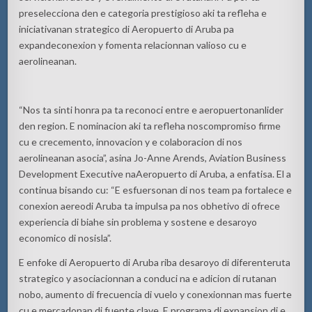
preselecciona
den e
categoria
prestigioso
aki
ta
refleha
e
iniciativanan
strategico
di Aeropuerto di Aruba pa
expande
conexion
y
fomenta
relacionnan
valioso
cu e
aerolineanan
.
“Nos ta
sinti
honra
pa ta
reconoci
entre e
aeropuertonan
lider
den region. E
nominacion
aki
ta
refleha
nos
compromiso
firme
cu e
crecemento
,
innovacion
y e
colaboracion
di
nos
aerolineanan
asocia
”,
asina
Jo-Anne Arends, Aviation Business
Development Executive
na
Aeropuerto di Aruba,
a
enfatisa
.
El a
continua
bisando
cu: “E
esfuersonan
di
nos
team pa
fortalece
e
conexion
aereo
di Aruba ta
impulsa
pa
nos
obhetivo
di
ofrece
experiencia
di
biahe
sin
problema
y
sostene
e
desaroyo
economico
di
nos
isla
”.
E
enfoke
di Aeropuerto di Aruba
riba
desaroyo
di
diferente
ruta
strategico
y
asociacionnan
a
conduci
na
e
adicion
di
rutanan
nobo
,
aumento
di
frecuencia
di
vuelo
y
conexionnan
mas
fuerte
cu e
mercadonan
di
fuente
clave. E
programa
di expansion di e