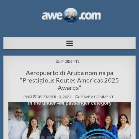
AWE24.com Bo centro di informacion
Bo centro di informacion pa Aruba
pa Aruba
POSTED
INCIDENTE
IN
Aeropuerto di Aruba nomina pa
“Prestigious Routes Americas 2025
Awards”
15:03
DECEMBER 13, 2024
LEAVE A COMMENT