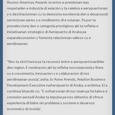
Routes Americas Awards ta
entre e
premionan
mas
respeta
den e
industria
di
aviacion
y ta
celebra
e
aeropuertonan
y e
destinacionnan
cu ta
demostra
excelencia
den e
desaroyo
di
servicionan
aereo
y e
rendimento
di e
rutanan
. Pa
por
ta
preselecciona
den e
categoria
prestigioso
aki
ta
refleha
e
iniciativanan
strategico
di Aeropuerto di Aruba pa
expande
conexion
y
fomenta
relacionnan
valioso
cu e
aerolineanan
.
“Nos ta
sinti
honra
pa ta
reconoci
entre e
aeropuertonan
lider
den region. E
nominacion
aki
ta
refleha
nos
compromiso
firme
cu e
crecemento
,
innovacion
y e
colaboracion
di
nos
aerolineanan
asocia
”,
asina
Jo-Anne Arends, Aviation Business
Development Executive
na
Aeropuerto di Aruba,
a
enfatisa
.
El a
continua
bisando
cu: “E
esfuersonan
di
nos
team pa
fortalece
e
conexion
aereo
di Aruba ta
impulsa
pa
nos
obhetivo
di
ofrece
experiencia
di
biahe
sin
problema
y
sostene
e
desaroyo
economico
di
nos
isla
”.