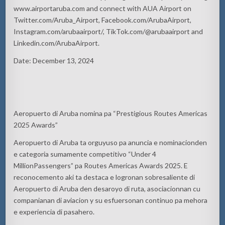
www.airportaruba.com
and connect with AUA Airport on
Twitter.com/
Aruba_Airport
, Facebook.com/ArubaAirport,
Instagram.com/
arubaairport
/,
TikTok.com/@
arubaairport and
Linkedin.com/ArubaAirport.
Date: December 13, 2024
Aeropuerto di Aruba nomina pa “Prestigious Routes Americas
2025 Awards”
Aeropuerto di Aruba ta
orguyuso
pa
anuncia
e
nominacion
den
e
categoria
sumamente
competitivo
“Under 4
Million
Passengers” pa Routes Americas Awards 2025. E
reconocemento
aki
ta
destaca
e
logronan
sobresaliente
di
Aeropuerto di Aruba den
desaroyo
di
ruta
,
asociacionnan
cu
companianan
di
aviacion
y
su
esfuersonan
continuo pa
mehora
e
experiencia
di
pasahero
.