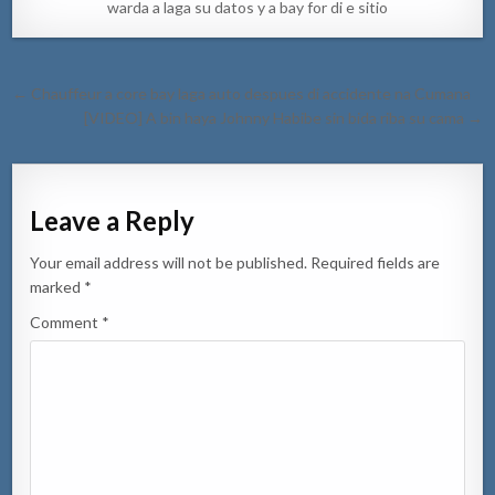
warda a laga su datos y a bay for di e sitio
Post
← Chauffeur a core bay laga auto despues di accidente na Cumana
navigation
[VIDEO] A bin haya Johnny Habibe sin bida riba su cama →
Leave a Reply
Your email address will not be published.
Required fields are
marked
*
Comment
*