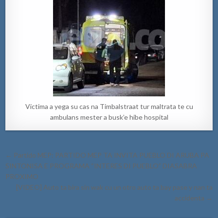
Victima a yega su cas na Timbalstraat tur maltrata te cu
ambulans mester a busk’e hibe hospital
Post
← Partido MEP: PARTIDO MEP TA INVITA PUEBLO DI ARUBA PA
navigation
SINTONISA E PROGRAMA “INTERES DI PUEBLO” DIASABRA
PROXIMO
[VIDEO] Auto ta bira sin wak cu un otro auto ta bay pase y nan ta
accidenta →