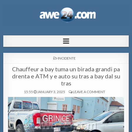
AWE24.com Bo centro di informacion
Bo centro di informacion pa Aruba
pa Aruba
POSTED
INCIDENTE
IN
Chauffeur a bay tuma un birada grandi pa
drenta e ATM y e auto su tras a bay dal su
tras
15:55
JANUARY 3, 2025
LEAVE A COMMENT