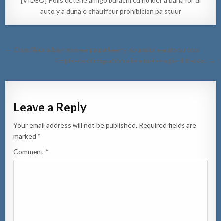
[VIDEO] Polis detene amigo burachi cu no kier a baha for di
auto y a duna e chauffeur prohibicion pa stuur
Post
← Chauffeur a bay reverse pa parkeer y no a mira e auto su tras
navigation
Empleada di imigracion a bira malo na pia di trabao. →
Leave a Reply
Your email address will not be published.
Required fields are
marked
*
Comment
*