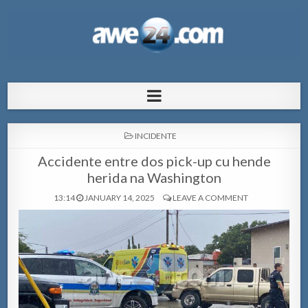
AWE24.com Bo centro di informacion
Bo centro di informacion pa Aruba
pa Aruba
POSTED
INCIDENTE
IN
Accidente entre dos pick-up cu hende
herida na Washington
13:14
JANUARY 14, 2025
LEAVE A COMMENT