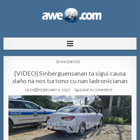
AWE24.com Bo centro di informacion
Bo centro di informacion pa Aruba
pa Aruba
POSTED
INCIDENTE
IN
[VIDEO] Sinberguensanan ta sigui causa
daño na nos turismo cu nan ladronicianan
16:24
FEBRUARY 6, 2025
LEAVE A COMMENT