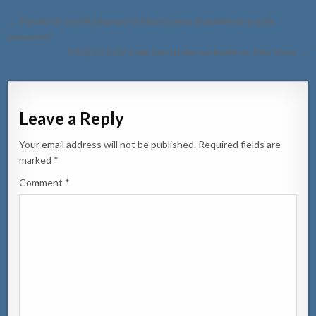
Post
← Parada di nos Muchanan na Noord yena di ambiente y polis
navigation
presente!
[VIDEO] SUV a slip bai dal den un kwihi na Alto Vista →
Leave a Reply
Your email address will not be published.
Required fields are
marked
*
Comment
*