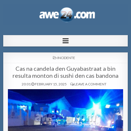
AWE24.com Bo centro di informacion
Bo centro di informacion pa Aruba
pa Aruba
POSTED
INCIDENTE
IN
Cas na candela den Guyabastraat a bin
resulta monton di sushi den cas bandona
20:01
FEBRUARY 15, 2025
LEAVE A COMMENT