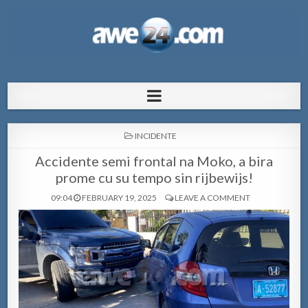
AWE24.com Bo centro di informacion
Bo centro di informacion pa Aruba
pa Aruba
POSTED
INCIDENTE
IN
Accidente semi frontal na Moko, a bira
prome cu su tempo sin rijbewijs!
09:04
FEBRUARY 19, 2025
LEAVE A COMMENT