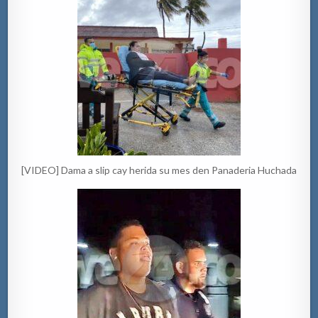
[VIDEO] Dama a slip cay herida su mes den Panaderia Huchada