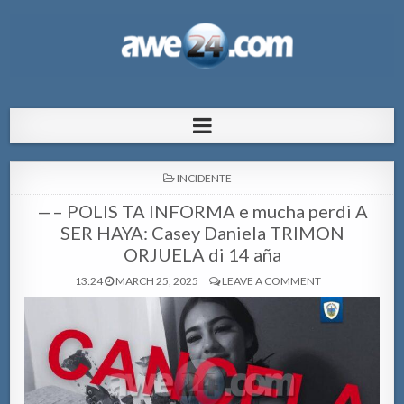
AWE24.com Bo centro di informacion
Bo centro di informacion pa Aruba
pa Aruba
POSTED
INCIDENTE
IN
—– POLIS TA INFORMA e mucha perdi A
SER HAYA: Casey Daniela TRIMON
ORJUELA di 14 aña
13:24
MARCH 25, 2025
LEAVE A COMMENT