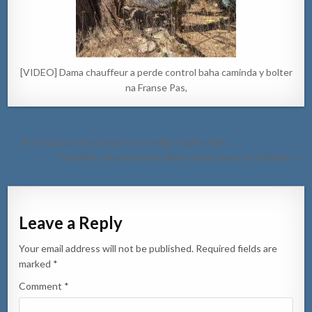
[VIDEO] Dama chauffeur a perde control baha caminda y bolter
na Franse Pas,
Post
← Truck a pasa ranca waya cu ta colga mucho abao
navigation
Chauffeur di edad a bira dilanti auto causa un accident →
Leave a Reply
Your email address will not be published.
Required fields are
marked
*
Comment
*