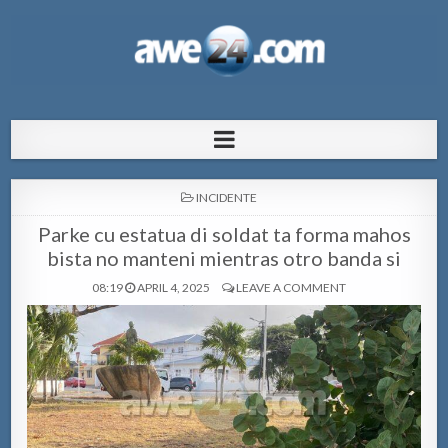
AWE24.com Bo centro di informacion
Bo centro di informacion pa Aruba
pa Aruba
POSTED
INCIDENTE
IN
Parke cu estatua di soldat ta forma mahos
bista no manteni mientras otro banda si
08:19
APRIL 4, 2025
LEAVE A COMMENT