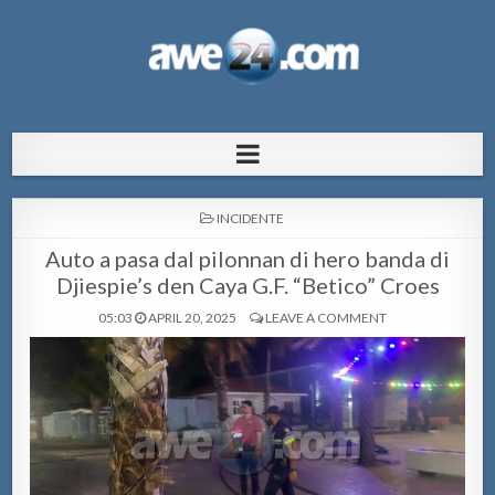
AWE24.com Bo centro di informacion
Bo centro di informacion pa Aruba
pa Aruba
POSTED
INCIDENTE
IN
Auto a pasa dal pilonnan di hero banda di
Djiespie’s den Caya G.F. “Betico” Croes
05:03
APRIL 20, 2025
LEAVE A COMMENT