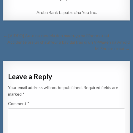
Aruba Bank ta patrocina You Inc.
Post
← [VIDEO] Auto na candela den madruga na Riberostraat
navigation
Accidente ora un chauffeur a bay dal tras di un V-Wagen na Arnold
M. Shuttestraat →
Leave a Reply
Your email address will not be published.
Required fields are
marked
*
Comment
*