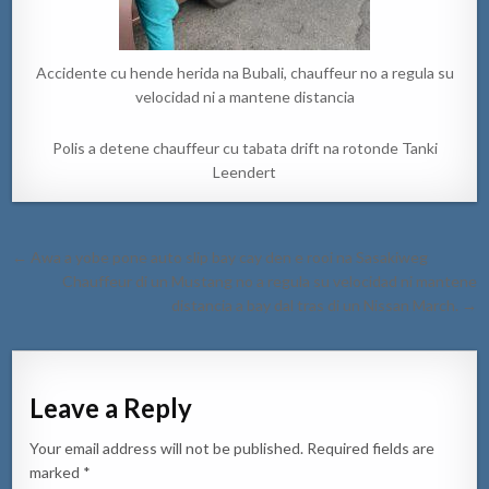
Accidente cu hende herida na Bubali, chauffeur no a regula su
velocidad ni a mantene distancia
Polis a detene chauffeur cu tabata drift na rotonde Tanki
Leendert
Post
← Awa a yobe pone auto slip bay cay den e rooi na Sasakiweg
navigation
Chauffeur di un Mustang no a regula su velocidad ni mantene
distancia a bay dal tras di un Nissan March. →
Leave a Reply
Your email address will not be published.
Required fields are
marked
*