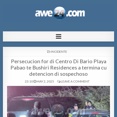
AWE24.com Bo centro di informacion
Bo centro di informacion pa Aruba
pa Aruba
POSTED
INCIDENTE
IN
Persecucion for di Centro Di Bario Playa
Pabao te Bushiri Residences a termina cu
detencion di sospechoso
23:10
MAY 2, 2025
LEAVE A COMMENT