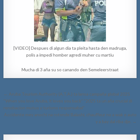
[VIDEO] Despues di algun dia ta pleita hasta den madruga,
polis a impedi homber agredi muher cu martiu
Mucha di 3 aña su so canando den Semeleerstraat
Post
← Aruba Tourism Authority (A.T.A.) ta lansa campaña global 2025
navigation
“When you love Aruba, it loves you back” “2025 ta un aña crucial di
renobacion mutuo y turismo responsabel”
Accidente mey anochi na rotonde Balashi, chauffeur no a wak e auto
y a bay dal riba dje. →