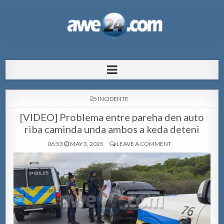
AWE24.com Bo centro di informacion
Bo centro di informacion pa Aruba
pa Aruba
POSTED
INCIDENTE
IN
[VIDEO] Problema entre pareha den auto
riba caminda unda ambos a keda deteni
06:53
MAY 3, 2025
LEAVE A COMMENT