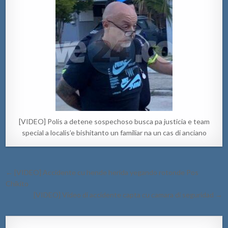
[VIDEO] Polis a detene sospechoso busca pa justicia e team
special a localis’e bishitanto un familiar na un cas di anciano
Post
← [VIDEO] Accidente cu hende herida yegando rotonde Pos
navigation
Chikito
[VIDEO] Video di accidente capta cu camara di seguridad →