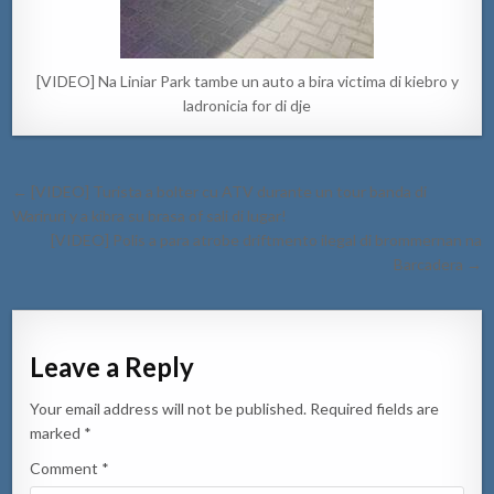
[VIDEO] Na Liniar Park tambe un auto a bira victima di kiebro y
ladronicia for di dje
Post
← [VIDEO] Turista a bolter cu ATV durante un tour banda di
navigation
Wariruri y a kibra su brasa of sali di lugar!
[VIDEO] Polis a para atrobe driftmento ilegal di brommernan na
Barcadera →
Leave a Reply
Your email address will not be published.
Required fields are
marked
*
Comment
*