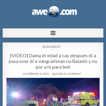
AWE24.com Bo centro di informacion
Bo centro di informacion pa Aruba
pa Aruba
POSTED
INCIDENTE
IN
[VIDEO] Dama di edad a cay despues di a
pasa over di e vangrailsnan na Balashi y no
por a ni para bek
19:28
MAY 4, 2025
LEAVE A COMMENT