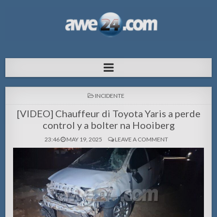
AWE24.com Bo centro di informacion
Bo centro di informacion pa Aruba
pa Aruba
POSTED
INCIDENTE
IN
[VIDEO] Chauffeur di Toyota Yaris a perde
control y a bolter na Hooiberg
23:46
MAY 19, 2025
LEAVE A COMMENT