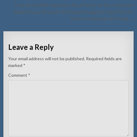
Copa Noord 2025 organisa pa Royal Power Tat Fat y Heineken:
Salbabo ta sacudi e bario di Kudawecha lagando Super Plus den
tereno 5-4 den bom di 9 inning →
Leave a Reply
Your email address will not be published.
Required fields are
marked
*
Comment
*