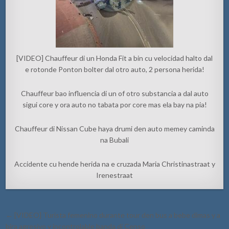
[VIDEO] Chauffeur di un Honda Fit a bin cu velocidad halto dal
e rotonde Ponton bolter dal otro auto, 2 persona herida!
Chauffeur bao influencia di un of otro substancia a dal auto
sigui core y ora auto no tabata por core mas ela bay na pia!
Chauffeur di Nissan Cube haya drumi den auto memey caminda
na Bubali
Accidente cu hende herida na e cruzada Maria Christinastraat y
Irenestraat
Post
← [VIDEO] Turista femenino durante tour den bus a bebe dimas y a
navigation
bira agresivo y incontrolable banda di Censo