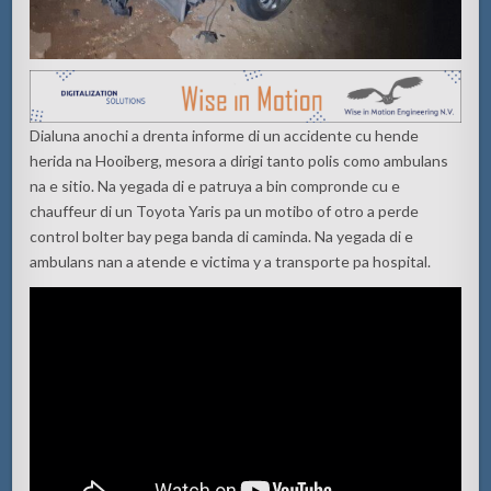
Dialuna anochi a drenta informe di un accidente cu hende
herida na Hooiberg, mesora a dirigi tanto polis como ambulans
na e sitio. Na yegada di e patruya a bin compronde cu e
chauffeur di un Toyota Yaris pa un motibo of otro a perde
control bolter bay pega banda di caminda. Na yegada di e
ambulans nan a atende e victima y a transporte pa hospital.