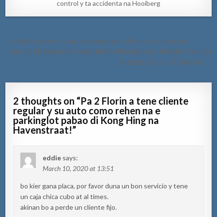
control y ta accidenta na Hooiberg
Post
← Polis a bay atende un problema cu choller na Arendsstraat
navigation
MINISTER XIOMARA MADURO A PRESENCIA E PRESENTACION
DI E PELICULA ‘PATROON’ →
2 thoughts on “
Pa 2 Florin a tene cliente
regular y su auto como rehen na e
parkinglot pabao di Kong Hing na
Havenstraat!
”
eddie
says:
March 10, 2020 at 13:51
bo kier gana placa, por favor duna un bon servicio y tene
un caja chica cubo at al times.
akinan bo a perde un cliente fijo.