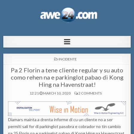
AWE24.com Bo centro di informacion
Bo centro di informacion pa Aruba
pa Aruba
POSTED
INCIDENTE
IN
Pa 2 Florin a tene cliente regular y su auto
como rehen na e parkinglot pabao di Kong
Hing na Havenstraat!
12:21
MARCH 10, 2020
2 COMMENTS
Diamars mainta a drenta informe di cu un cliente no a ser
permiti sali for di parkinglot pasobra e cobrador no tin cambio
pa 25 Florin na e parkinglot pabao di Kong Hing na Havenstraat,