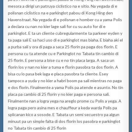
mesora a dirigi un patruya ciclistico na e sitio. Na yegada di e
polisnan ciclistico na e parkinglot pabou di Kong Hing den
Havenstraat. Na yegada di e polisnan e homber cu a yama Polis
a declara cu nan no kier lage sali for cu su auto for di e
parkinglot. E ta un cliente cubregularmente ta parkeer eyden y
ta paga sali E sa haci uso di e parkinglot mas biaha. E biaha aki el
a purba sali y ora di paga a saca 25 florin pa paga dos florin. E
persona cu ta atende cu e Parkinglot no Tabata tin cambio di
25 florin. E persona a bise cu e no tin placa larga. A saca un
florin los y nan no kier a tuma e florin pasobra ta dos florin. A
bisa cu lo pasa bek laga e placa pasobra ta cliente. Esey
tampoco a yuda y no kier a habri boom pa sali mientras no paga
e dos florin. Finalmente a yama Polis pa atende e asunto. No tin
placa pa cambio di 25 florin y no kier paga e persona sali.
Finalmente nan a logra yega na areglo prome cu Polis a yega. A
logra paga pero asina mes e chauffeur a keda warda Polis pa
splicanan kico a sosode. E Tabata un semi secuestro pa algun
minuut pa un simple falta di dos florin los pasobra e parkinglot
no Tabata tin cambio di 25 florin