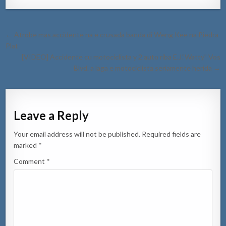
Post
← Atrobe mas accidente na e crusada banda di Weng Kee na Piedra
navigation
Plat
[VIDEO] Accidente cu motociclista y 2 auto riba E.J.”Watty” Vos
Blvd. a laga e motociclista seriamente herida →
Leave a Reply
Your email address will not be published.
Required fields are
marked
*
Comment
*