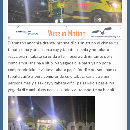
Diaranson anochi a drenta informe di cu un grupo di chines cu
tabata cana y un di nan a cay y tabata tembla y no tabata
reacciona ni tabata sa unda e ta, mesora a dirigi tanto polis
como ambulans na e sitio. Na yegada di e patruya no por a
compronde kiko e victima tabata papia for di e personanan cu
tabata cun’e a logra compronde cu e tabata cana cu algun
persona mas y a sak cay y tabata dificil pa sa kiko a pas’e. Na
yegada di e ambulans nan a atende y a transporte pa hospital.