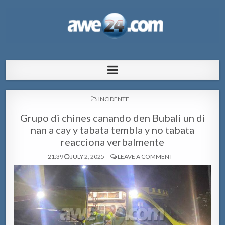
AWE24.com Bo centro di informacion
Bo centro di informacion pa Aruba
pa Aruba
POSTED
INCIDENTE
IN
Grupo di chines canando den Bubali un di
nan a cay y tabata tembla y no tabata
reacciona verbalmente
21:39
JULY 2, 2025
LEAVE A COMMENT