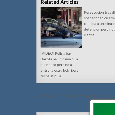
Related Articles
Persecucion tras di
sospechoso cu arma
candela a termina c
detencion pero no 
e arma
[VIDEO] Polis a bay
Dakota pa un dama cu a
huur auto pero no a
entrega esaki bek riba e
fecha stipula
Post
← Aruba a conoce e segundo miyonario pa 2025 
navigation