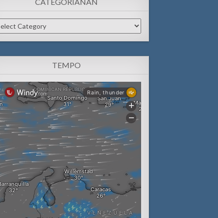
CATEGORIANAN
tegorianan
TEMPO