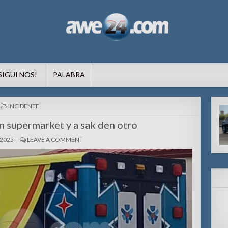
formacion pa Aruba
SIGUI NOS!
PALABRA
POSTED
INCIDENTE
IN
n supermarket y a sak den otro
 2025
LEAVE A COMMENT