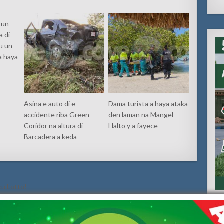
 un
 di
u un
a haya
Asina e auto di e
Dama turista a haya ataka
accidente riba Green
den laman na Mangel
Coridor na altura di
Halto y a fayece
Barcadera a keda
cu Lotto!
AHATA: RevPAR a Stagna pa di Dos Luna Consecutivo →