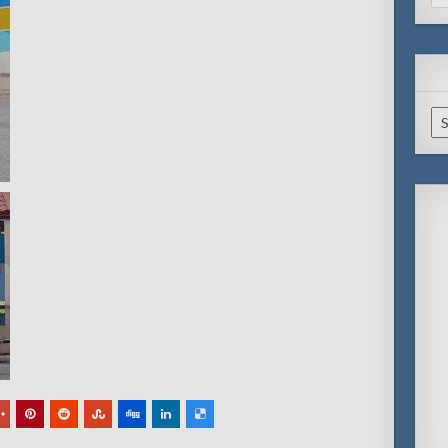
for
Ar