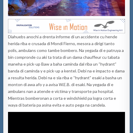
Diahuebs anochi a drenta informe di un accidente cu hende
herida riba e crusada di Mondi Fierno, mesora a dirigi tanto
polis, ambulans como tambe bombero. Na yegada di e patruya a
bin compronde cu aki ta trata di un dama chauffeur cu tabata
maneha e pick-up Baw a baha caminda dal riba un “hydrant”
banda di caminda y e pick-up a kentel. Debi na e impacto e dama
a resulta herida. Debi na e sla riba e “hydrant” esaki a basha un
monton di awa afo y a avisa W.E.B. di esaki. Na yegada di e
ambulans nan a atende e victima y transporte pa hospital.
Mientras bomberonan a corta e windshield pa logra corta e
waya di bateria pa asina evita e auto pega na candela.