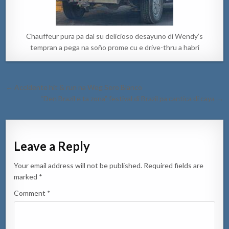
Chauffeur pura pa dal su delicioso desayuno di Wendy’s
tempran a pega na soño prome cu e drive-thru a habri
Post
← Accidente hit & run na Weg Sero Blanco
navigation
“Den Brazil e ta zona” festival di Brazil pa cantica di caya →
Leave a Reply
Your email address will not be published.
Required fields are
marked
*
Comment
*