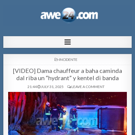
AWE24.com Bo centro di informacion
Bo centro di informacion pa Aruba
pa Aruba
POSTED
INCIDENTE
IN
[VIDEO] Dama chauffeur a baha caminda
dal riba un “hydrant” y kentel di banda
21:44
JULY 31, 2025
LEAVE A COMMENT