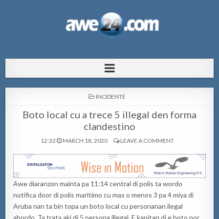
AWE24.com Bo centro di informacion
Bo centro di informacion pa Aruba
pa Aruba
POSTED
INCIDENTE
IN
Boto local cu a trece 5 illegal den forma
clandestino
12:32
MARCH 18, 2020
LEAVE A COMMENT
Awe diaranzon mainta pa 11:14 central di polis ta wordo
notifica door di polis maritimo cu mas o menos 3 pa 4 miya di
Aruba nan ta bin topa un boto local cu personanan ilegal
abordo. Ta trata aki di 5 persona illegal. E kapitan di e boto por