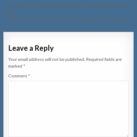
Post
← [VIDEO] Awa cayente a cay riba mucha di 5 aña kim’e na su parti
navigation
intimo
POLIS A HAYA CURSO BASICO DI ANALISA IN FORMACION →
Leave a Reply
Your email address will not be published.
Required fields are
marked
*
Comment
*