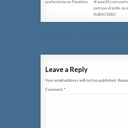
preferencia na Paradera
di awe24.com vario
patruya di polis na e
SUBSCRIBE!
Post
← Caminda muha ta pone cu no por a evita accid
navigation
P
Leave a Reply
Your email address will not be published.
Requi
Comment
*