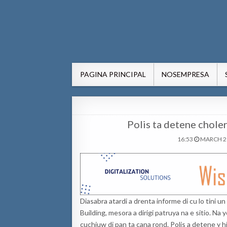
AWE24.com Bo centro di in
Bo centro di informacion pa Aruba
PAGINA PRINCIPAL
NOSEMPRESA
Polis ta detene choler
16:53
MARCH 21
Diasabra atardi a drenta informe di cu lo tini u
Building, mesora a dirigi patruya na e sitio. Na
cuchiuw di pan ta cana rond. Polis a detene y hi