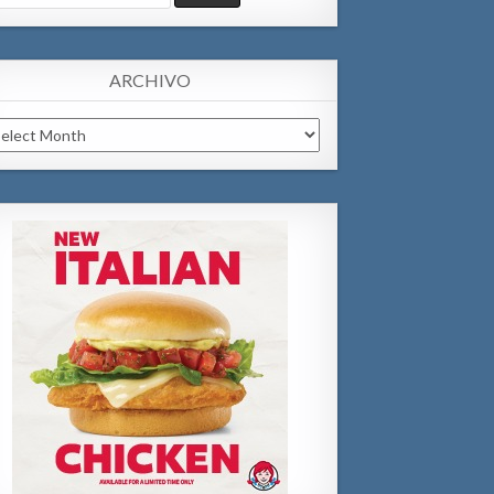
:
ARCHIVO
chivo