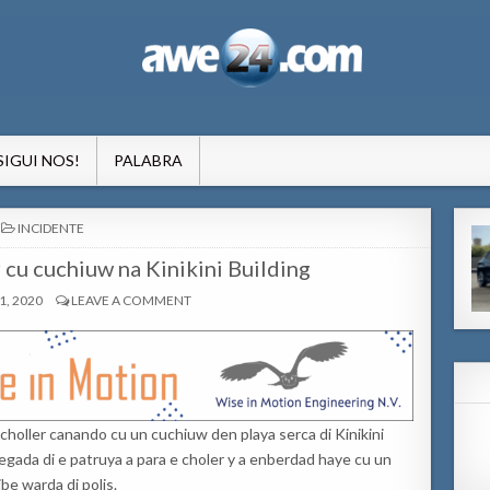
formacion pa Aruba
SIGUI NOS!
PALABRA
POSTED
INCIDENTE
IN
 cu cuchiuw na Kinikini Building
, 2020
LEAVE A COMMENT
n choller canando cu un cuchiuw den playa serca di Kinikini
 yegada di e patruya a para e choler y a enberdad haye cu un
be warda di polis.