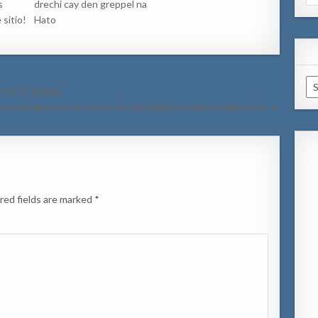
for
s
drechi cay den greppel na
 sitio!
Hato
Ar
ente na Kamay
olisnan man yen cu asistencianan pa problemanan domestico →
red fields are marked
*