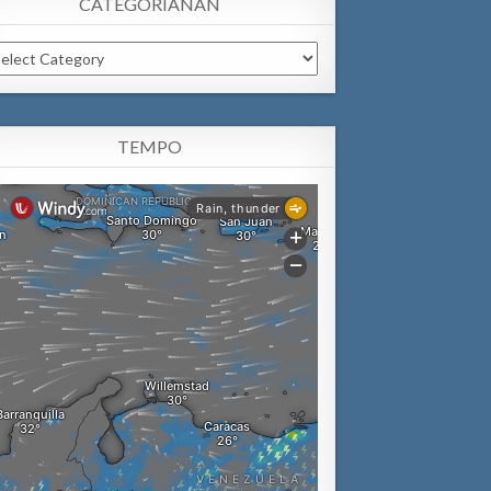
CATEGORIANAN
tegorianan
TEMPO