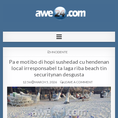
AWE24.com Bo centro di informacion
Bo centro di informacion pa Aruba
pa Aruba
POSTED
INCIDENTE
IN
Pa e motibo di hopi sushedad cu hendenan
local irresponsabel ta laga riba beach tin
securitynan desgusta
12:56
MARCH 5, 2026
LEAVE A COMMENT