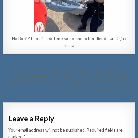
Na Rooi Afo polis a detene sospechoso bendiendo un Kajak
horta
Post
← Bomberonan a bay Tarabana pa ex-Golden Gate na candela
navigation
Ekipo di preparadornan fisico di COA ta sigui cu cursonanan di
capacitacion tecnico Entrenador Adolfo Gallego Salas ta duna curso
di entrenamento y capacidadnan fisico →
Leave a Reply
Your email address will not be published.
Required fields are
marked
*