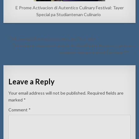
E Prome Activacion di Autentico Culinary Festival: Tayer
Special pa Studiantenan Culinario
Post
← OM ta exigi 30 luna prison den caso Bromelia
navigation
Durante un ceremonia special Aruba Airport Authority a honra y
premia e monarcanan di Carnaval 72 →
Leave a Reply
Your email address will not be published.
Required fields are
marked
*
Comment
*