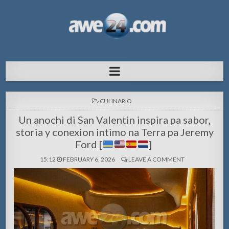
AWE24.com Bo centro di informacion
Bo centro di informacion pa Aruba
pa Aruba
POSTED
CULINARIO
IN
Un anochi di San Valentin inspira pa sabor,
storia y conexion intimo na Terra pa Jeremy
Ford [
]
15:12
FEBRUARY 6, 2026
LEAVE A COMMENT