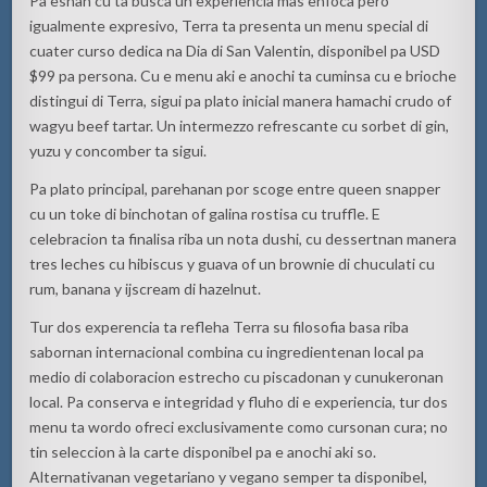
Pa esnan cu ta busca un experiencia mas enfoca pero
igualmente expresivo, Terra ta presenta un menu special di
cuater curso dedica na Dia di San Valentin, disponibel pa USD
$99 pa persona. Cu e menu aki e anochi ta cuminsa cu e brioche
distingui di Terra, sigui pa plato inicial manera hamachi crudo of
wagyu beef tartar. Un intermezzo refrescante cu sorbet di gin,
yuzu y concomber ta sigui.
Pa plato principal, parehanan por scoge entre queen snapper
cu un toke di binchotan of galina rostisa cu truffle. E
celebracion ta finalisa riba un nota dushi, cu dessertnan manera
tres leches cu hibiscus y guava of un brownie di chuculati cu
rum, banana y ijscream di hazelnut.
Tur dos experencia ta refleha Terra su filosofia basa riba
sabornan internacional combina cu ingredientenan local pa
medio di colaboracion estrecho cu piscadonan y cunukeronan
local. Pa conserva e integridad y fluho di e experiencia, tur dos
menu ta wordo ofreci exclusivamente como cursonan cura; no
tin seleccion à la carte disponibel pa e anochi aki so.
Alternativanan vegetariano y vegano semper ta disponibel,