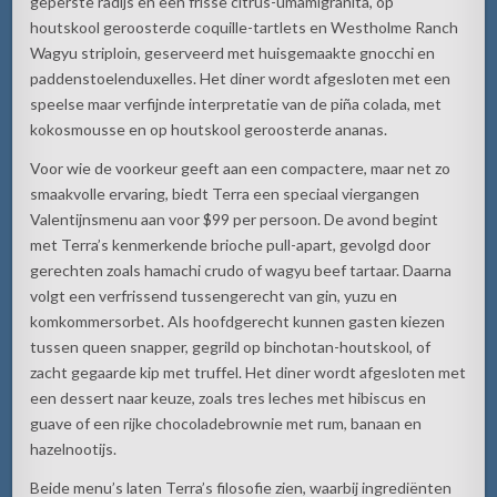
geperste radijs en een frisse citrus-umamigranita, op
houtskool geroosterde coquille-tartlets en Westholme Ranch
Wagyu striploin, geserveerd met huisgemaakte gnocchi en
paddenstoelenduxelles. Het diner wordt afgesloten met een
speelse maar verfijnde interpretatie van de piña colada, met
kokosmousse en op houtskool geroosterde ananas.
Voor wie de voorkeur geeft aan een compactere, maar net zo
smaakvolle ervaring, biedt Terra een speciaal viergangen
Valentijnsmenu aan voor $99 per persoon. De avond begint
met Terra’s kenmerkende brioche pull-apart, gevolgd door
gerechten zoals hamachi crudo of wagyu beef tartaar. Daarna
volgt een verfrissend tussengerecht van gin, yuzu en
komkommersorbet. Als hoofdgerecht kunnen gasten kiezen
tussen queen snapper, gegrild op binchotan-houtskool, of
zacht gegaarde kip met truffel. Het diner wordt afgesloten met
een dessert naar keuze, zoals tres leches met hibiscus en
guave of een rijke chocoladebrownie met rum, banaan en
hazelnootijs.
Beide menu’s laten Terra’s filosofie zien, waarbij ingrediënten