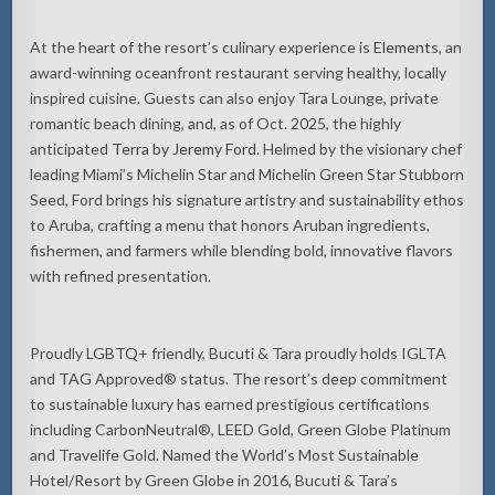
At the heart of the resort’s culinary experience is
Elements
, an
award-winning oceanfront restaurant serving healthy, locally
inspired cuisine. Guests can also enjoy Tara Lounge, private
romantic beach dining, and, as of Oct. 2025, the highly
anticipated
Terra by Jeremy Ford
. Helmed by the visionary chef
leading Miami’s Michelin Star and Michelin Green Star Stubborn
Seed, Ford brings his signature artistry and sustainability ethos
to Aruba, crafting a menu that honors Aruban ingredients,
fishermen, and farmers while blending bold, innovative flavors
with refined presentation.
Proudly LGBTQ+ friendly, Bucuti & Tara proudly holds IGLTA
and TAG Approved® status. The resort’s deep commitment
to sustainable luxury has earned prestigious certifications
including CarbonNeutral®, LEED Gold, Green Globe Platinum
and Travelife Gold. Named the World’s Most Sustainable
Hotel/Resort by Green Globe in 2016, Bucuti & Tara’s