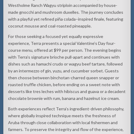
Westholme Ranch Wagyu striploin accompanied by house-
made gnocchi and mushroom duxelles. The journey concludes
with a playful yet refined piña colada–inspired finale, featuring
coconut mousse and coal-roasted pineapple.
For those seeking a focused yet equally expressive
experience, Terra presents a special Valentine’s Day four-
course menu, offered at $99 per person. The evening begins
with Terra’s signature brioche pull-apart and continues with
dishes such as hamachi crudo or wagyu beef tartare, followed
by an intermezzo of gin, yuzu, and cucumber sorbet. Guests
then choose between binchotan-charred queen snapper or
roasted truffle chicken, before ending on a sweet note with
desserts like tres leches with hibiscus and guava or a decadent
chocolate brownie with rum, banana and hazelnut ice cream.
Both experiences reflect Terra’s ingredient-driven philosophy,
where globally inspired technique meets the freshness of
Aruba through close collaboration with local fishermen and
farmers. To preserve the integrity and flow of the experience,