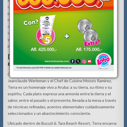
encuentran con la frescura de Aruba a través de una estrecha
colaboración con pescadores y agricultores locales. Para
preservar la integridad y el ritmo de la experiencia, ambos
menús se ofrecen exclusivamente en formato de recorridos
curados; no habrá opciones a la carta disponibles durante esta
velada. Además, siempre se ofrecen alternativas vegetarianas
y veganas, garantizando que cada comensal pueda disfrutar
plenamente de la noche.
Donde el alma de Aruba se
encuentra con el arte culinario
Concebido por el Chef Jeremy Ford junto al Chef Ejecutivo
Jeanclaude Werleman y el Chef de Cuisine Moisés Ramírez,
Terra es un homenaje vivo a Aruba: a su tierra, su ritmo y su
espíritu. Cada plato expresa una armonía entre la tierra y el
sabor, entre el pasado y el presente, llevada a la mesa a través
de técnicas refinadas, acentos elementales cuidadosamente
seleccionados y un abastecimiento consciente.
Ubicado dentro de Bucuti & Tara Beach Resort, Terra encarna