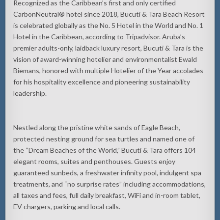
Recognized as the Caribbean’s first and only certified
CarbonNeutral® hotel since 2018, Bucuti & Tara Beach Resort
is celebrated globally as the No. 5 Hotel in the World and No. 1
Hotel in the Caribbean, according to Tripadvisor. Aruba’s
premier adults-only, laidback luxury resort, Bucuti & Tara is the
vision of award-winning hotelier and environmentalist Ewald
Biemans, honored with multiple Hotelier of the Year accolades
for his hospitality excellence and pioneering sustainability
leadership.
Nestled along the pristine white sands of Eagle Beach,
protected nesting ground for sea turtles and named one of
the “Dream Beaches of the World,” Bucuti & Tara offers 104
elegant rooms, suites and penthouses. Guests enjoy
guaranteed sunbeds, a freshwater infinity pool, indulgent spa
treatments, and “no surprise rates” including accommodations,
all taxes and fees, full daily breakfast, WiFi and in-room tablet,
EV chargers, parking and local calls.