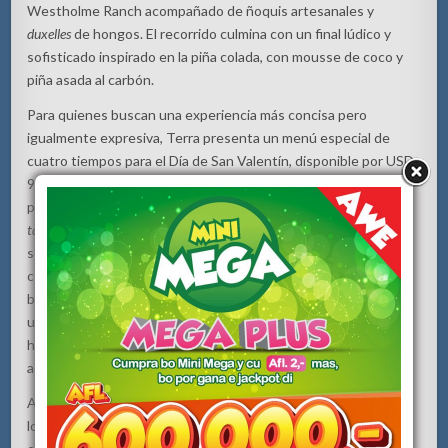
Westholme Ranch acompañado de ñoquis artesanales y
duxelles
de hongos. El recorrido culmina con un final lúdico y
sofisticado inspirado en la piña colada, con mousse de coco y
piña asada al carbón.
Para quienes buscan una experiencia más concisa pero
igualmente expresiva, Terra presenta un menú especial de
cuatro tiempos para el Día de San Valentín, disponible por USD
99 por persona. La velada inicia con el brioche insignia de Terra
para compartir y continúa con opciones como
hamachi crudo
o
tartar de wagyu
, seguido de un intermezzo refrescante de
sorbete de ginebra, yuzu y pepino. Como plato fuerte, los
comensales pueden elegir entre pargo reina a la parrilla con
binchotan o pollo asado con trufa, y finalizar la experiencia con
un toque dulce a través de opciones como
tres leches
con
hibisco y guayaba, o un indulgente brownie de chocolate
acompañado de ron, banana y helado de avellana.
Ambas experiencias reflejan la filosofía de Terra, centrada en
los ingredientes, donde técnicas de inspiración global se