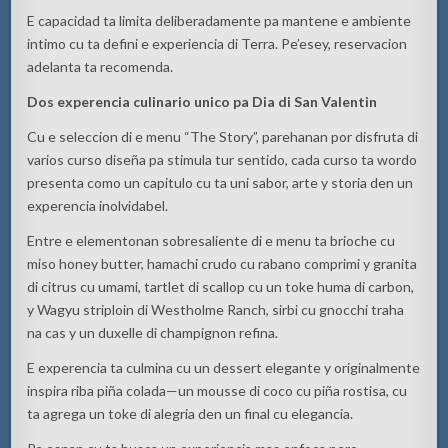
E capacidad ta limita deliberadamente pa mantene e ambiente
intimo cu ta defini e experiencia di Terra. Pe’esey, reservacion
adelanta ta recomenda.
Dos experencia culinario unico pa Dia di San Valentin
Cu e seleccion di e menu “The Story”, parehanan por disfruta di
varios curso diseña pa stimula tur sentido, cada curso ta wordo
presenta como un capitulo cu ta uni sabor, arte y storia den un
experencia inolvidabel.
Entre e elementonan sobresaliente di e menu ta brioche cu
miso honey butter, hamachi crudo cu rabano comprimi y granita
di citrus cu umami, tartlet di scallop cu un toke huma di carbon,
y Wagyu striploin di Westholme Ranch, sirbi cu gnocchi traha
na cas y un duxelle di champignon refina.
E experencia ta culmina cu un dessert elegante y originalmente
inspira riba piña colada—un mousse di coco cu piña rostisa, cu
ta agrega un toke di alegria den un final cu elegancia.