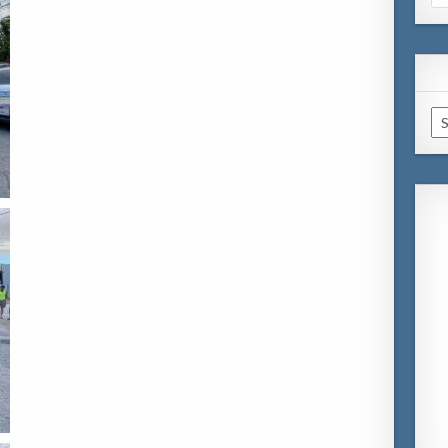
for
Ar