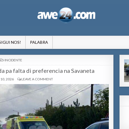
formacion pa Aruba
SIGUI NOS!
PALABRA
POSTED
INCIDENTE
IN
a pa falta di preferencia na Savaneta
10, 2026
LEAVE A COMMENT