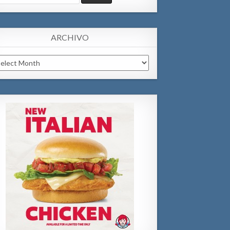
:
ARCHIVO
chivo