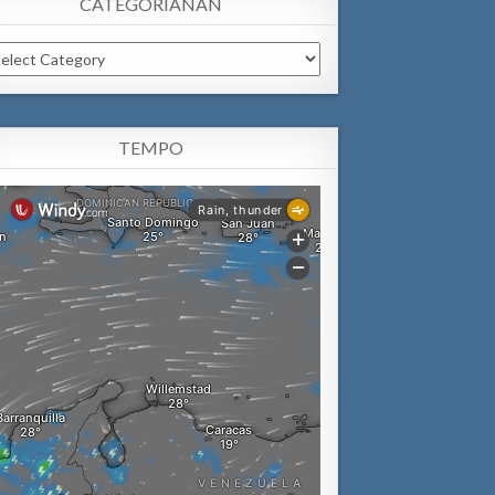
CATEGORIANAN
tegorianan
TEMPO