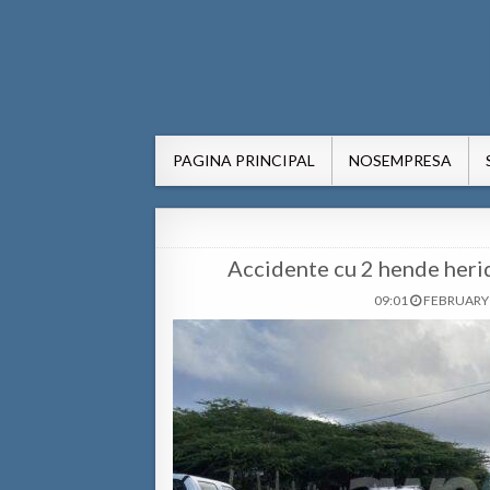
AWE24.com Bo centro di in
Bo centro di informacion pa Aruba
PAGINA PRINCIPAL
NOSEMPRESA
Accidente cu 2 hende herid
09:01
FEBRUARY 