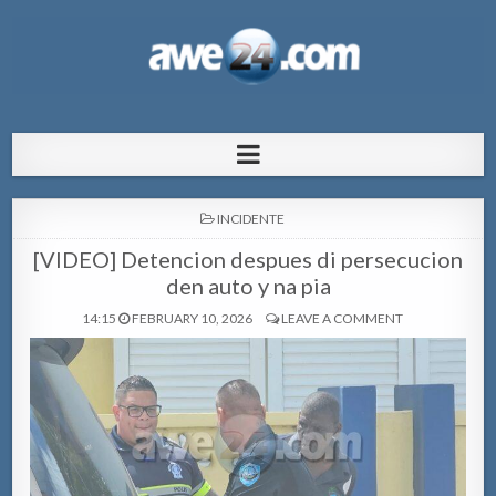
AWE24.com Bo centro di informacion
Bo centro di informacion pa Aruba
pa Aruba
POSTED
INCIDENTE
IN
[VIDEO] Detencion despues di persecucion
den auto y na pia
14:15
FEBRUARY 10, 2026
LEAVE A COMMENT