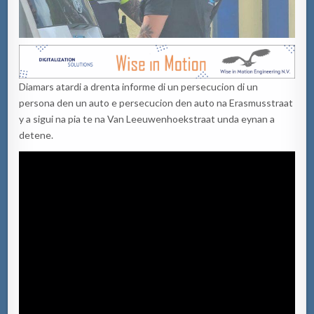
Diamars atardi a drenta informe di un persecucion di un
persona den un auto e persecucion den auto na Erasmusstraat
y a sigui na pia te na Van Leeuwenhoekstraat unda eynan a
detene.