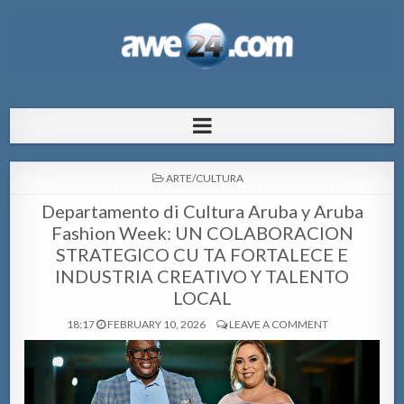
AWE24.com Bo centro di informacion
Bo centro di informacion pa Aruba
pa Aruba
POSTED
ARTE/CULTURA
IN
Departamento di Cultura Aruba y Aruba
Fashion Week: UN COLABORACION
STRATEGICO CU TA FORTALECE E
INDUSTRIA CREATIVO Y TALENTO
LOCAL
18:17
FEBRUARY 10, 2026
LEAVE A COMMENT