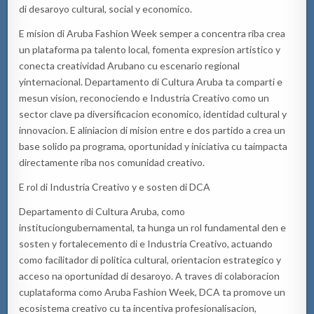
di
desaroyo
cultural, social y
economico
.
E
mision
di Aruba
Fashion
Week
semper
a concentra riba crea
un plataforma
pa
talento local, fomenta
expresion
artistico
y
conecta creatividad
Arubano
cu
escenario regional
y
internacional. Departamento di Cultura Aruba
ta
comparti
e
mesun
vision
, reconociendo e Industria Creativo como un
sector clave
pa
diversificacion
economico
, identidad cultural
y
innovacion
. E
aliniacion
di
mision
entre e
dos partido
a crea un
base solido
pa
programa, oportunidad
y
iniciativa
cu
ta
impacta
directamente riba nos comunidad creativo.
E rol di Industria Creativo y e
sosten
di DCA
Departamento di Cultura Aruba, como
institucion
gubernamental,
ta
hunga
un rol fundamental den e
sosten
y
fortalecemento
di e Industria Creativo, actuando
como facilitador di
politica
cultural,
orientacion
estrategico
y
acceso
na
oportunidad di
desaroyo
. A
traves
di
colaboracion
cu
plataforma como Aruba
Fashion
Week
, DCA
ta
promov
e
un
ecosistema creativo
cu
ta
incentiva
profesionalisacion
,