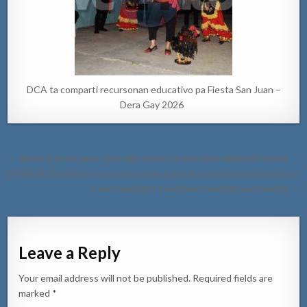
DCA ta comparti recursonan educativo pa Fiesta San Juan –
Dera Gay 2026
Post
← Aruba a pone paso nobo den lucha contra criminalidad di hoben
navigation
[VIDEO] Chauffeur cu un auto nobo a perde control ora otro auto cu
a haci maniobra y ela baha caminda y accidenta →
Leave a Reply
Your email address will not be published.
Required fields are
marked
*