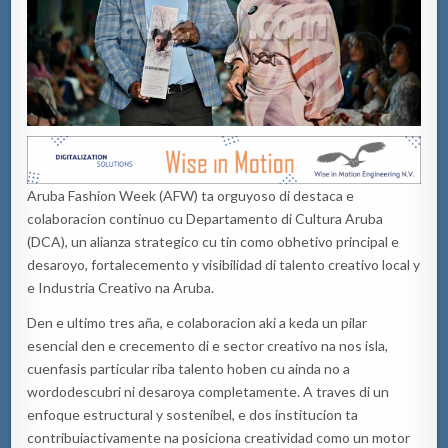
Aruba
Fashion
Week
(AFW)
ta
orguyoso
di destaca e
colaboracion
continuo
cu
Departamento di Cultura Aruba
(DCA),
un alianza
strategico
cu
tin
como
obhetivo
principal e
desaroyo
,
fortalecemento
y visibilidad di talento creativo local y
e Industria Creativo
na
Aruba.
Den e ultimo
tres aña
, e
colaboracion
aki
a
keda
un pilar
esencial den e
crecemento
di e sector creativo
na
nos isla,
cu
enfasis
particular riba talento
hoben
cu
ainda
no a
wordo
descubri
ni
desaroya
completamente. A
traves
di un
enfoque estructural y
sostenibel
, e dos
institucion
ta
contribui
activamente
na
posiciona creatividad como un motor