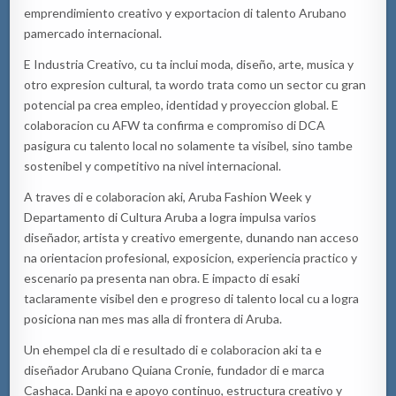
emprendimiento creativo y
exportacion
di talento
Arubano
pa
mercado internacional.
E Industria Creativo,
cu
ta
inclui
moda, diseño, arte,
musica
y
otro
expresion
cultural,
ta
wordo
trata como un sector
cu
gran
potencial
pa
crea empleo, identidad y
proyeccion
global. E
colaboracion
cu
AFW
ta
confirma
e
compromiso di DCA
pa
sigura
cu
talento local no solamente
ta
visibel
, sino tambe
sostenibel
y competitivo
na
nivel internacional.
A
traves
di e
colaboracion
aki
, Aruba
Fashion
Week
y
Departamento di Cultura Aruba a logra impulsa varios
diseñador, artista y creativo emergente,
dunando
nan
acceso
na
orientacion
profesional,
exposicion
, experiencia practico y
escenario
pa
presenta
nan
obra. E impacto di
esaki
ta
claramente
visibel
den
e
progreso di talento local
cu
a logra
posiciona
nan
mes
mas
alla
di frontera di Aruba.
Un
ehempel
cla
di
e
resultado di e
colaboracion
aki
ta
e
diseñador
Arubano
Quiana
Cronie
, fundador di e marca
Cashaca.
Danki
na
e apoyo continuo, estructura creativo y