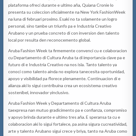
plataforma
ofreci
durante
e
ultimo aña,
Quiana
Cronie
lo
presenta su
coleccion
oficialmente
na
New York
Fashion
Week
na
luna di
februari
proximo
.
Esaki
no
ta
solamente un logro
personal, sino
tambe
un triunfo
pa
e Industria Creativo
Arubano
y un prueba concreto di con
inversion
den talento
local por resulta den
reconocemento
global.
Aruba
Fashion
Week
ta
firmemente
convenci
cu
e
colaboracion
cu
Departamento di Cultura Aruba
ta
di importancia clave
pa
e
futuro di e Industria Creativo
na
nos isla. Tanto talento ya
conoci
como talento
ainda
no explora
ta
necesita oportunidad,
apoyo y visibilidad
pa
florece plenamente.
Continuacion
di
e
alianza
aki
lo
sigui
contribui
na
crea un ecosistema creativo
sostenibel
, innovador
y
inclusivo.
Aruba
Fashion
Week
y Departamento di Cultura Aruba
ta
expresa
nan
mutuo
gradicimento
pa
e confianza, compromiso
y apoyo brinda durante
e
ultimo
tres aña
. E
speransa
ta
cu
e
colaboracion
aki
lo
sigui
fortalece,
pa
asina
sigura
cu
creatividad,
arte y talento
Arubano
sigui
crece y
briya
, tanto
na
Aruba como