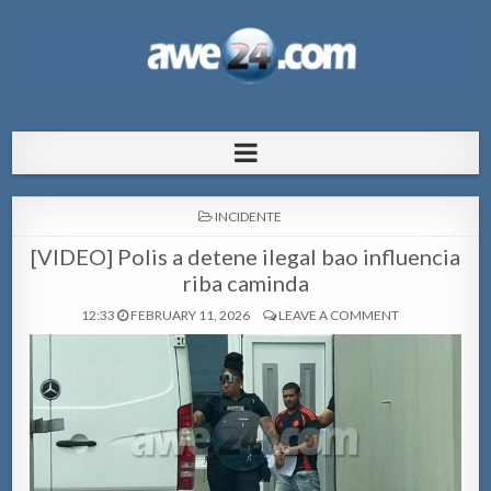
AWE24.com Bo centro di informacion
Bo centro di informacion pa Aruba
pa Aruba
POSTED
INCIDENTE
IN
[VIDEO] Polis a detene ilegal bao influencia
riba caminda
12:33
FEBRUARY 11, 2026
LEAVE A COMMENT