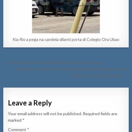
Kia Rio a pega na candela dilanti porta di Colegio Ora Ubao
Post
← Entrenamento Barracuda Warrior a sgui na Curaçao
navigation
Chauffeur a perde control baha caminda bay dal riba palo di lus
dilanti waf y a resulta herida! →
Leave a Reply
Your email address will not be published.
Required fields are
marked
*
Comment
*