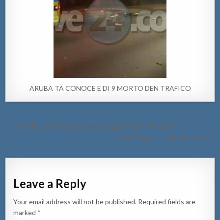
ARUBA TA CONOCE E DI 9 MORTO DEN TRAFICO
Post
← PARADA GRANDI SAN NICOLAS CU 4 DETENCION
navigation
Diadomingo 15 Februari 2026. →
Leave a Reply
Your email address will not be published.
Required fields are
marked
*