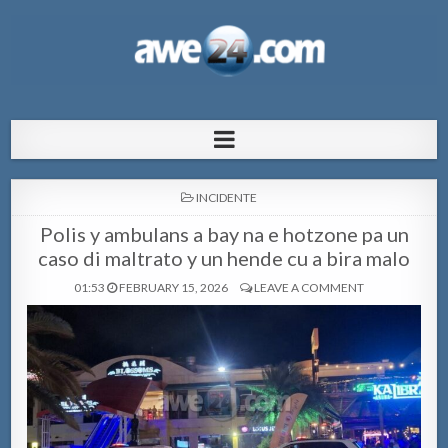
AWE24.com Bo centro di informacion
Bo centro di informacion pa Aruba
pa Aruba
POSTED
INCIDENTE
IN
Polis y ambulans a bay na e hotzone pa un
caso di maltrato y un hende cu a bira malo
01:53
FEBRUARY 15, 2026
LEAVE A COMMENT