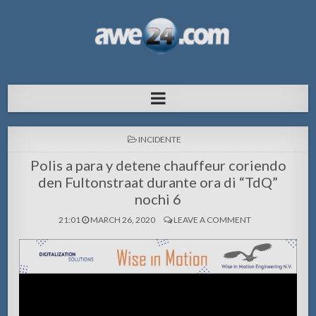
AWE24.com Bo centro di informacion
Bo centro di informacion pa Aruba
pa Aruba
POSTED
INCIDENTE
IN
Polis a para y detene chauffeur coriendo
den Fultonstraat durante ora di “TdQ”
nochi 6
21:01
MARCH 26, 2020
LEAVE A COMMENT