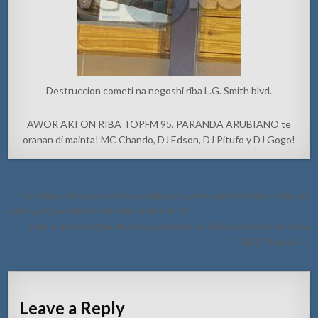
Destruccion cometi na negoshi riba L.G. Smith blvd.
AWOR AKI ON RIBA TOPFM 95, PARANDA ARUBIANO te
oranan di mainta! MC Chando, DJ Edson, DJ Pitufo y DJ Gogo!
Post
← Na Sabana Basora hobennan baldadi a pone un kerstboom den un
navigation
auto y pega esaki na candela, kima e auto!
Polis a detene chauffeur riba caminda di Tanki Leendert durante
“TdQ” Nochi 6 →
Leave a Reply