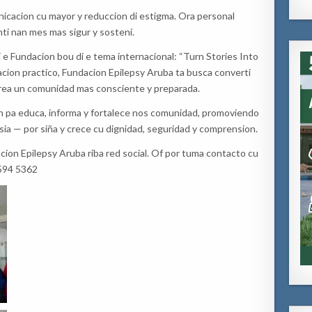
nicacion cu mayor y reduccion di estigma. Ora personal
nti nan mes mas sigur y sostení.
 di e Fundacion bou di e tema internacional: “Turn Stories Into
macion practico, Fundacion Epilepsy Aruba ta busca converti
crea un comunidad mas consciente y preparada.
n pa educa, informa y fortalece nos comunidad, promoviendo
ia — por siña y crece cu dignidad, seguridad y comprension.
ion Epilepsy Aruba riba red social. Of por tuma contacto cu
 594 5362