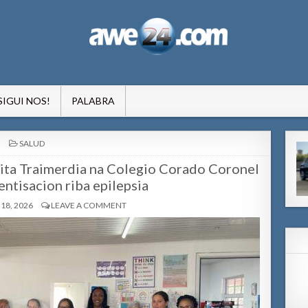
formacion pa Aruba
SIGUI NOS!
PALABRA
POSTED
SALUD
IN
hita Traimerdia na Colegio Corado Coronel
entisacion riba epilepsia
18, 2026
LEAVE A COMMENT