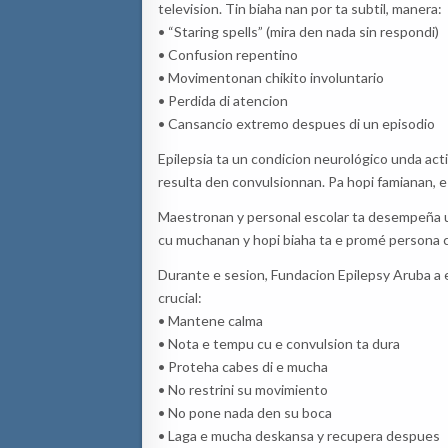
television. Tin biaha nan por ta subtil, manera:
• “Staring spells” (mira den nada sin respondi)
• Confusion repentino
• Movimentonan chikito involuntario
• Perdida di atencion
• Cansancio extremo despues di un episodio
Epilepsia ta un condicion neurológico unda acti
resulta den convulsionnan. Pa hopi famianan, e 
Maestronan y personal escolar ta desempeña un
cu muchanan y hopi biaha ta e promé persona 
Durante e sesion, Fundacion Epilepsy Aruba a 
crucial:
• Mantene calma
• Nota e tempu cu e convulsion ta dura
• Proteha cabes di e mucha
• No restrini su movimiento
• No pone nada den su boca
• Laga e mucha deskansa y recupera despues