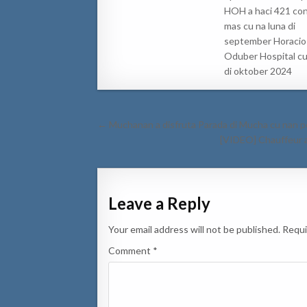
HOH a haci 421 con
mas cu na luna di
september Horacio
Oduber Hospital cu 
di oktober 2024
Post
← Muchanan a disfruta Parada di Mucha cu nan pe
navigation
[VIDEO] Chauffeur a
Leave a Reply
Your email address will not be published.
Requi
Comment
*