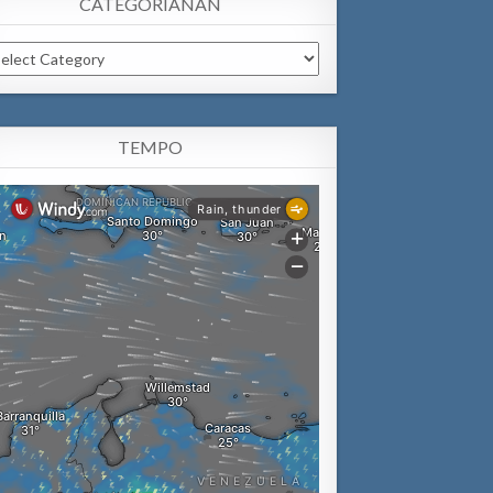
CATEGORIANAN
tegorianan
TEMPO