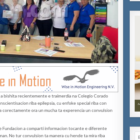
a bishita recientemente e traimerdia na Colegio Corado
scientisacion riba epilepsia, cu enfoke special riba con
ua corectamente ora un mucha ta experencia un convulsion
e Fundacion a comparti informacion tocante e diferente
Se
an. No tur convulsion ta manera cu hende ta mira riba