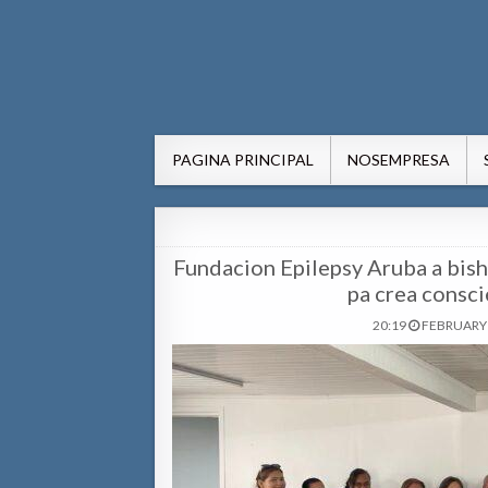
AWE24.com Bo centro di in
Bo centro di informacion pa Aruba
PAGINA PRINCIPAL
NOSEMPRESA
Fundacion Epilepsy Aruba a bis
pa crea consci
20:19
FEBRUARY 