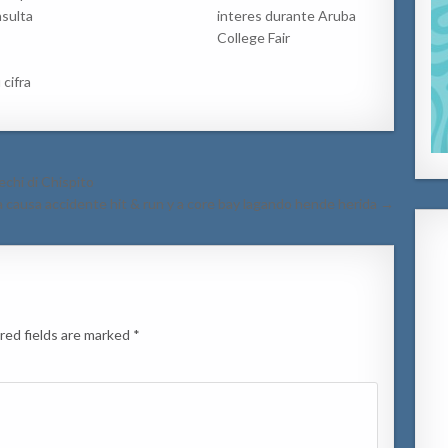
sulta
interes durante Aruba
College Fair
cifra
chi di Chispito
 causa accidente hit & run y a core bay lagando hende herida →
red fields are marked
*