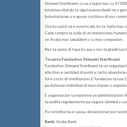
Stimami Sterilisami, cu ya a logra mas cu 47,00
iniciativa vital aki ta sigui avansa danki na e
boluntarionan y e apoyo continuo di nos comun
Ora bo asisti na e evento aki, bo ta haña mas 
Cada compra ta yuda di un manera mas humano re
un Aruba mas saludabel y cu mas compasion.
Nos ta spera di topa bo aya y nos ta gradici pa 
Tocante Fundashon Stimami Sterilisami
Fundashon Stimami Sterilisami ta un organizac
efectivo e cantidad di pushi y cacho abandona 
ful e costo di sterilisacion. E fundacion ta usa
pa doñonan individual di mascotanan y organisa
E organisacion ta mantene un administracion fi
ta audita regularmente pa segura claridad y con
Pa contribui na e causa, donacionnan por wordo
Bank:
Aruba Bank