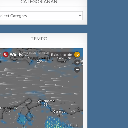
CATEGORIANAN
tegorianan
TEMPO