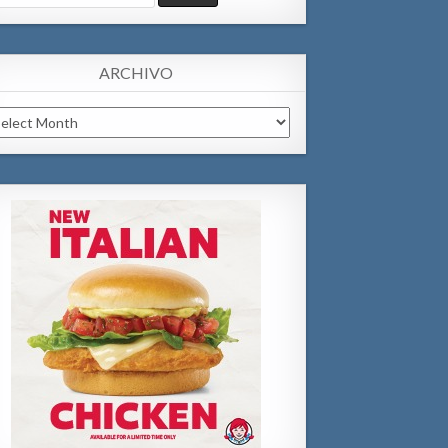
:
ARCHIVO
chivo