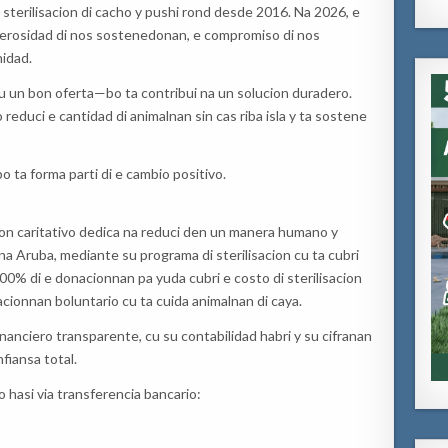
0 sterilisacion di cacho y pushi rond desde 2016. Na 2026, e
 generosidad di nos sostenedonan, e compromiso di nos
idad.
cu un bon oferta—bo ta contribui na un solucion duradero.
duci e cantidad di animalnan sin cas riba isla y ta sostene
bo ta forma parti di e cambio positivo.
ion caritativo dedica na reduci den un manera humano y
na Aruba, mediante su programa di sterilisacion cu ta cubri
 100% di e donacionnan pa yuda cubri e costo di sterilisacion
cionnan boluntario cu ta cuida animalnan di caya.
nanciero transparente, cu su contabilidad habri y su cifranan
fiansa total.
 hasi via transferencia bancario: