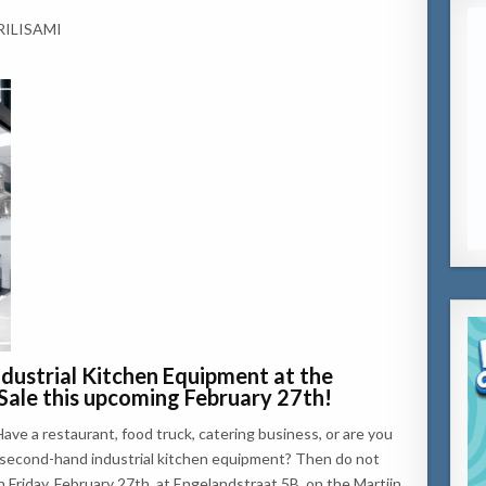
ILISAMI
ndustrial Kitchen Equipment at the
Sale this upcoming February 27th!
 a restaurant, food truck, catering business, or are you
, second-hand industrial kitchen equipment? Then do not
 Friday, February 27th, at Engelandstraat 5B, on the Martijn