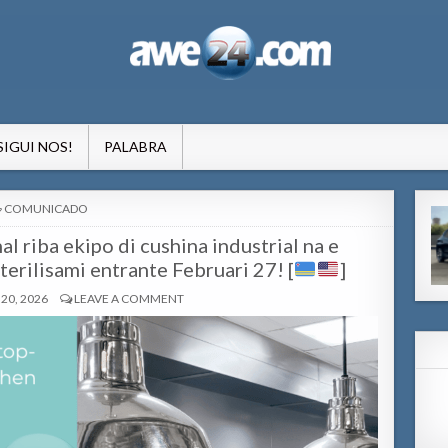
formacion pa Aruba
SIGUI NOS!
PALABRA
POSTED
COMUNICADO
IN
l riba ekipo di cushina industrial na e
erilisami entrante Februari 27! [
]
20, 2026
LEAVE A COMMENT