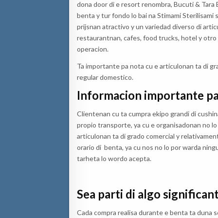
dona door di e resort renombra, Bucuti & Tara 
benta y tur fondo lo bai na Stimami Sterilisami 
prijsnan atractivo y un variedad diverso di art
restaurantnan, cafes, food trucks, hotel y otr
operacion.
Ta importante pa nota cu e articulonan ta di gr
regular domestico.
Informacion importante p
Clientenan cu ta cumpra ekipo grandi di cushi
propio transporte, ya cu e organisadonan no lo
articulonan ta di grado comercial y relativame
orario di benta, ya cu nos no lo por warda ni
tarheta lo wordo acepta.
Sea parti di algo significan
Cada compra realisa durante e benta ta duna so