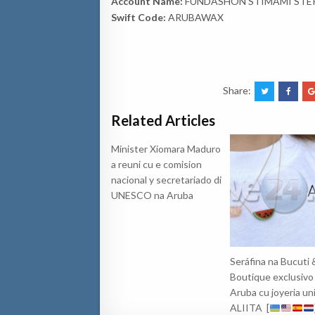
Account Name:
FUNDASHON STIMAMI STER
Swift Code:
ARUBAWAX
Share:
Related Articles
Minister Xiomara Maduro
a reuni cu e comision
nacional y secretariado di
UNESCO na Aruba
Seráfina na Bucuti 
Boutique exclusivo
Aruba cu joyeria uni
ALIITA [