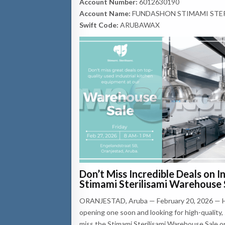
Account Number:
6012630190
Account Name:
FUNDASHON STIMAMI STER
Swift Code:
ARUBAWAX
Don’t Miss Incredible Deals on I
Stimami Sterilisami Warehouse 
ORANJESTAD, Aruba — February 20, 2026 — Have
opening one soon and looking for high-quality
miss the Stimami Sterilisami Warehouse Sale on