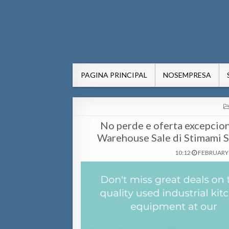
AWE24.com Bo centro di in
Bo centro di informacion pa Aruba
PAGINA PRINCIPAL
NOSEMPRESA
No perde e oferta excepciona
Warehouse Sale di Stimami St
10:12
FEBRUARY 