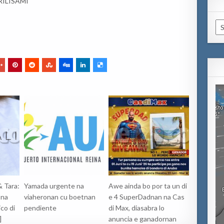
ILISAMI
Ca
& Tara:
Yamada urgente na
Awe ainda bo por ta un di
 na
viaheronan cu boetnan
e 4 SuperDadnan na Cas
co di
pendiente
di Max, diasabra lo
]
anuncia e ganadornan