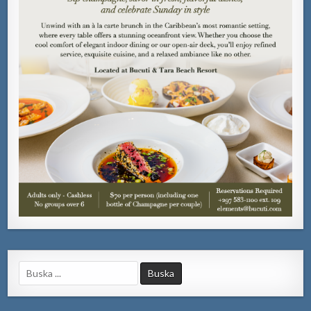
Search
for: