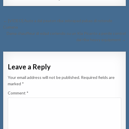
Post
← [VIDEO] Auto a dal peaton riba zebrapad pabao di rotonde
navigation
Cumana
Dama chauffeur di edad coriendo cu un Kia Picanto a perde control
dal riba heavy equipment →
Leave a Reply
Your email address will not be published.
Required fields are
marked
*
Comment
*