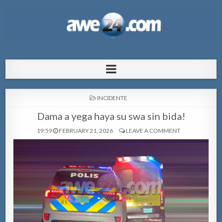
AWE24.com Bo centro di informacion
Bo centro di informacion pa Aruba
pa Aruba
POSTED
INCIDENTE
IN
Dama a yega haya su swa sin bida!
19:59
FEBRUARY 21, 2026
LEAVE A COMMENT