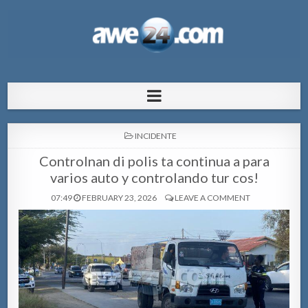
AWE24.com Bo centro di informacion
Bo centro di informacion pa Aruba
pa Aruba
POSTED
INCIDENTE
IN
Controlnan di polis ta continua a para
varios auto y controlando tur cos!
07:49
FEBRUARY 23, 2026
LEAVE A COMMENT