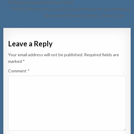
Post
← Reflexion Dialuna 23 Februari 2026.
navigation
[VIDEO] Mester bini cu un ley si stranheronan no tin caminda pa
biba mester kita nan permiso y deporta nan! →
Leave a Reply
Your email address will not be published.
Required fields are
marked
*
Comment
*