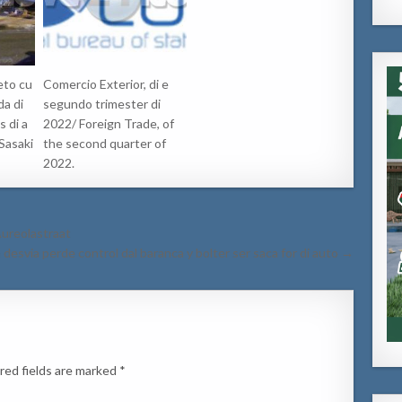
eto cu
Comercio Exterior, di e
da di
segundo trimester di
 di a
2022/ Foreign Trade, of
Sasaki
the second quarter of
2022.
Aureolastraat
esvia perde control dal baranca y bolter ser saca for di auto →
red fields are marked
*