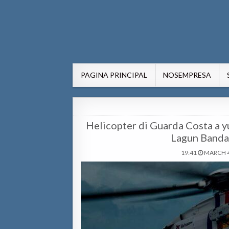
AWE24.com Bo centro di in
Bo centro di informacion pa Aruba
PAGINA PRINCIPAL
NOSEMPRESA
Helicopter di Guarda Costa a y
Lagun Banda
19:41
MARCH 4