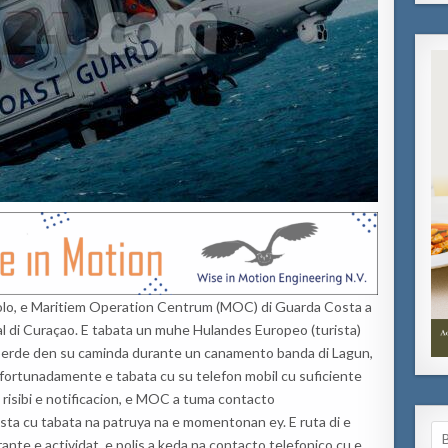
solo, e Maritiem Operation Centrum (MOC) di Guarda Costa a
cial di Curaçao. E tabata un muhe Hulandes Europeo (turista)
 perde den su caminda durante un canamento banda di Lagun,
Afortunadamente e tabata cu su telefon mobil cu suficiente
a risibi e notificacion, e MOC a tuma contacto
ta cu tabata na patruya na e momentonan ey. E ruta di e
Se
ante e actividat, e polis a keda na contacto telefonico cu e