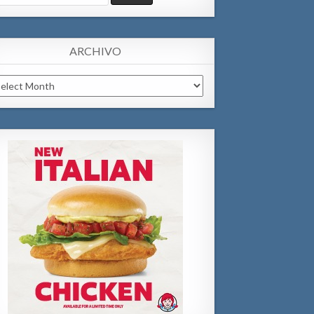
:
ARCHIVO
chivo