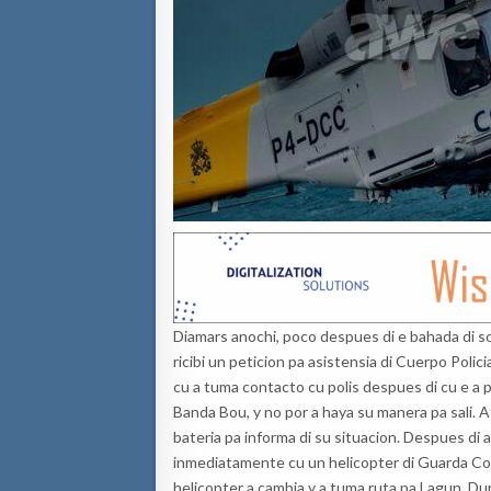
Diamars anochi, poco despues di e bahada di 
ricibi un peticion pa asistensia di Cuerpo Poli
cu a tuma contacto cu polis despues di cu e a
Banda Bou, y no por a haya su manera pa sali. 
bateria pa informa di su situacion. Despues di 
inmediatamente cu un helicopter di Guarda Cos
helicopter a cambia y a tuma ruta pa Lagun. Dur