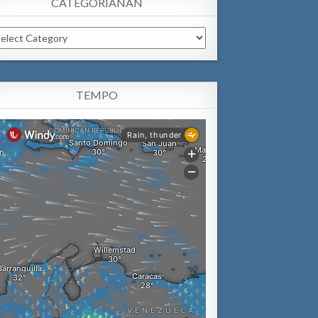
CATEGORIANAN
tegorianan
TEMPO