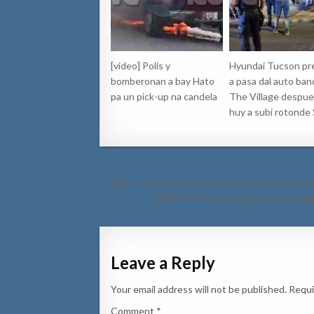
[video] Polis y
Hyundai Tucson pr
bomberonan a bay Hato
a pasa dal auto ban
pa un pick-up na candela
The Village despues
huy a subi rotonde 
Post
← Mucha di 2 aña a choka cu un cos di hunga na 
navigation
[VIDEO] Den un accidente un dama a d
Leave a Reply
Your email address will not be published.
Requi
Comment
*