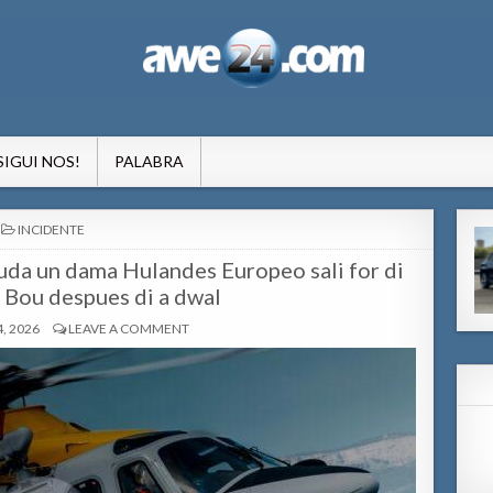
formacion pa Aruba
SIGUI NOS!
PALABRA
POSTED
INCIDENTE
IN
uda un dama Hulandes Europeo sali for di
 Bou despues di a dwal
, 2026
LEAVE A COMMENT