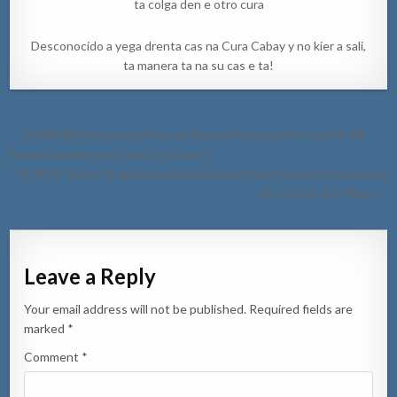
ta colga den e otro cura
Desconocido a yega drenta cas na Cura Cabay y no kier a sali,
ta manera ta na su cas e ta!
Post
← [VIDEO] Den un accidente un dama a desvia perde control dal
navigation
baranca y bolter ser saca for di auto
ELMAR: Cierre di caminda pa coloca kabel subteraneo den cercania
di rotonde Sun Plaza →
Leave a Reply
Your email address will not be published.
Required fields are
marked
*
Comment
*