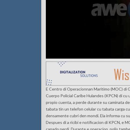
E Centro di Operacionnan Maritimo (MOC) di Gua
Cuerpo Policíal Caribe Hulandes (KPCN) di cu 
propio cuenta, a perde durante su caminata de
tabata tin un telefon celular cu tabata carga cu
densamente cubri den mondi. Ela informa cu su 
Despues di a ricibi e notificacion di KPCN, e MO
canado perdi. Durante e operacion, polis tambe