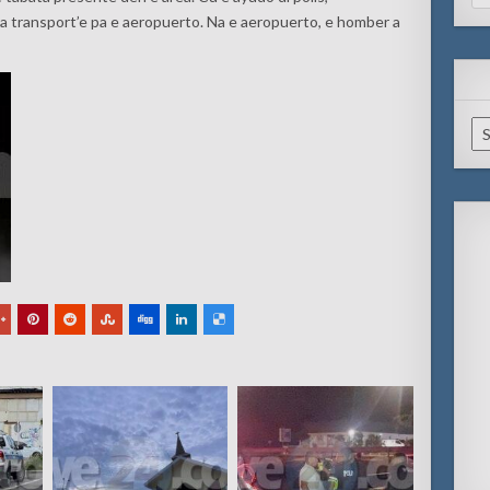
for
 a transport’e pa e aeropuerto. Na e aeropuerto, e homber a
Ar