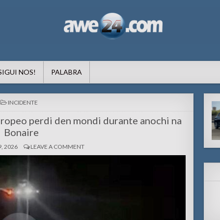
formacion pa Aruba
SIGUI NOS!
PALABRA
POSTED
INCIDENTE
IN
uropeo perdi den mondi durante anochi na
Bonaire
, 2026
LEAVE A COMMENT