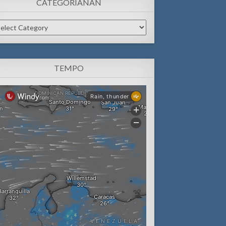
CATEGORIANAN
tegorianan
TEMPO