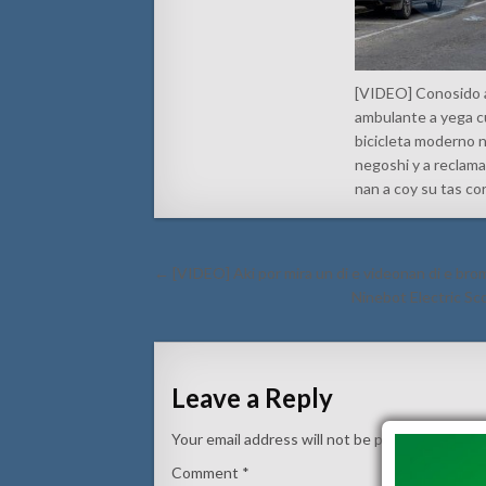
[VIDEO] Conosido 
ambulante a yega c
bicicleta moderno 
negoshi y a reclama
nan a coy su tas co
Post
← [VIDEO] Aki por mira un di e videonan di e br
navigation
Ninebot Electric 
Leave a Reply
Your email address will not be published.
Requi
Comment
*