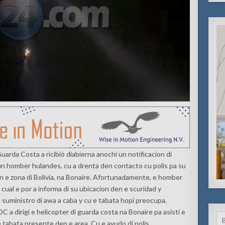
rda Costa a ricibió diabierna anochi un notificacion di
un homber hulandes, cu a drenta den contacto cu polis pa su
n e zona di Bolivia, na Bonaire. Afortunadamente, e homber
 cual e por a informa di su ubicacion den e scuridad y
suministro di awa a caba y cu e tabata hopi preocupa.
C a dirigi e helicopter di guarda costa na Bonaire pa asisti e
Se
 tabata presente den e area. Cu e ayudo di polis,