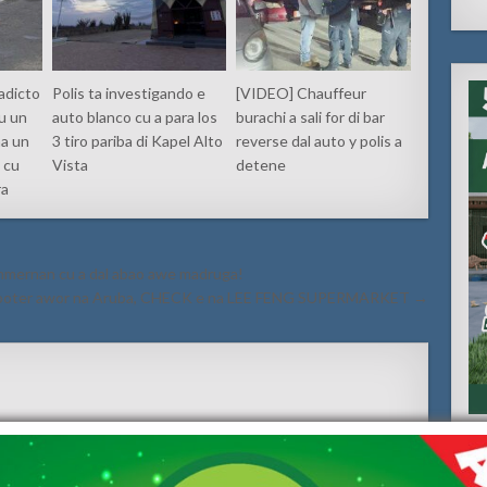
adicto
Polis ta investigando e
[VIDEO] Chauffeur
u un
auto blanco cu a para los
burachi a sali for di bar
na un
3 tiro pariba di Kapel Alto
reverse dal auto y polis a
 cu
Vista
detene
ra
ommernan cu a dal abao awe madruga!
Scooter awor na Aruba, CHECK e na LEE FENG SUPERMARKET →
red fields are marked
*