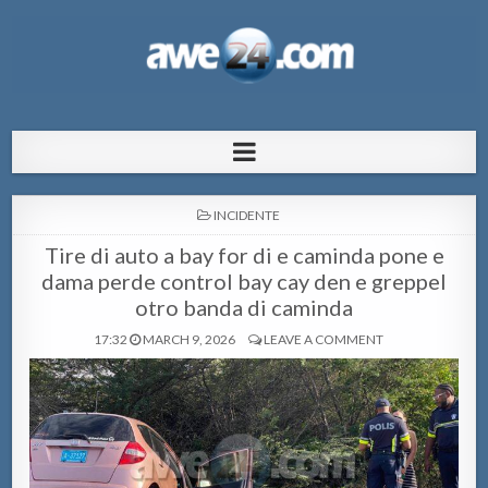
AWE24.com Bo centro di informacion
Bo centro di informacion pa Aruba
pa Aruba
POSTED
INCIDENTE
IN
Tire di auto a bay for di e caminda pone e
dama perde control bay cay den e greppel
otro banda di caminda
17:32
MARCH 9, 2026
LEAVE A COMMENT