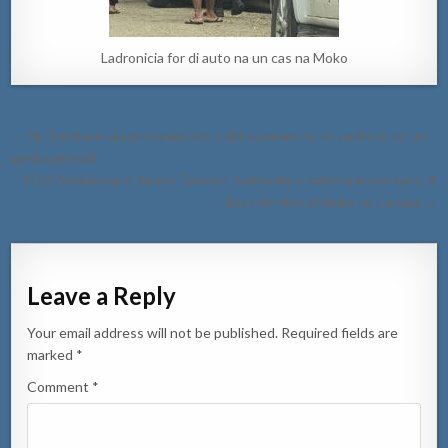
Ladronicia for di auto na un cas na Moko
Post
← Na Shiribana yiu problematico a dal su mama na su cachete cu un
navigation
piedra grandi!
YOU Anniversary: Aruba Tourism Authority a celebra aniversario di
dos miembro di ekipo na Europa →
Leave a Reply
Your email address will not be published.
Required fields are
marked
*
Comment
*