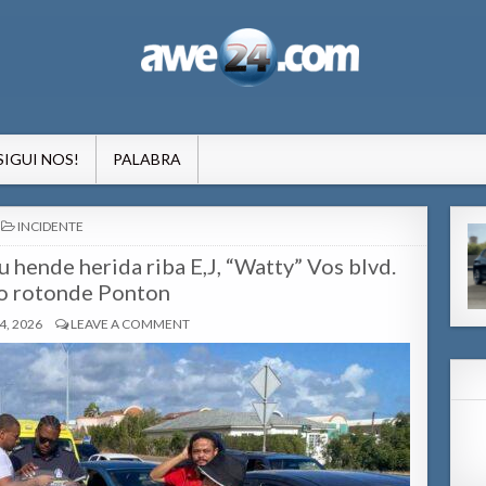
formacion pa Aruba
SIGUI NOS!
PALABRA
POSTED
INCIDENTE
IN
 hende herida riba E,J, “Watty” Vos blvd.
o rotonde Ponton
, 2026
LEAVE A COMMENT