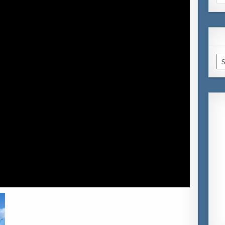
for
Ar