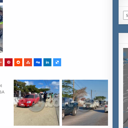
Ca
DI
BA