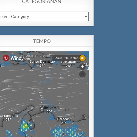
CATEGORIANAN
tegorianan
TEMPO