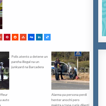
Polis atento a detene un
pareha illegal na un
junkyard na Barcadera
uffeur
Alarma pa persona perdi
su auto
henter anochi pero
a
mainta a topa cun’e dilanti