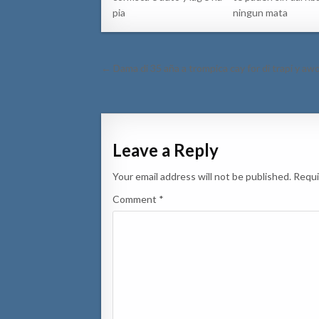
pia
ningun mata
Post
← Dama di 35 aña a trompica cay for di trapi y awo
navigation
Leave a Reply
Your email address will not be published.
Requi
Comment
*