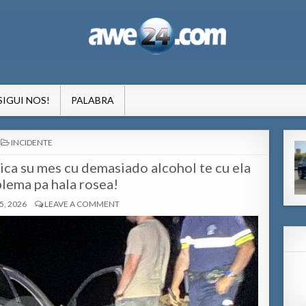
formacion pa Aruba
SIGUI NOS!
PALABRA
POSTED
INCIDENTE
IN
ica su mes cu demasiado alcohol te cu ela
lema pa hala rosea!
, 2026
LEAVE A COMMENT