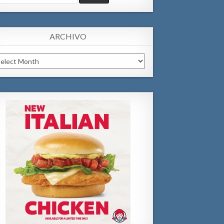
:
ARCHIVO
chivo