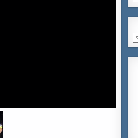
for
Ar