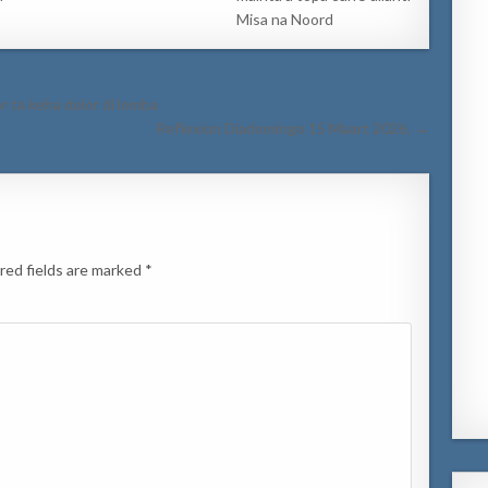
Misa na Noord
r ta keha dolor di lomba
Reflexion Diadomingo 15 Maart 2026. →
red fields are marked
*