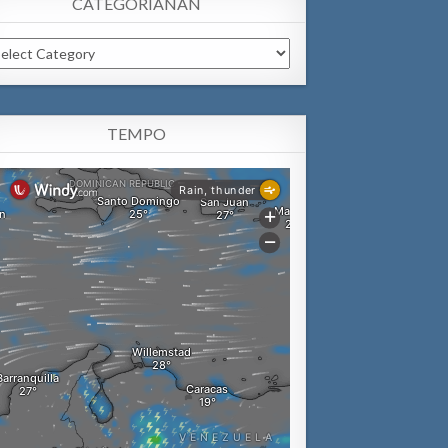
CATEGORIANAN
tegorianan
TEMPO