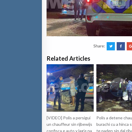
Share:
Related Articles
[VIDEO] Polis a persigui
Polis a detene cha
un chauffeur sin rijbewijs
burachi cu a hinca 
confisca e auto y lag’e na
te paden sin dal rib